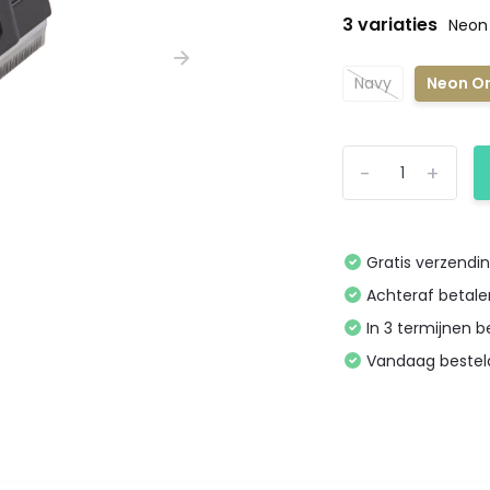
3 variaties
Neon
Navy
Neon O
-
+
Gratis verzendi
Achteraf betal
In 3 termijnen 
Vandaag bestel