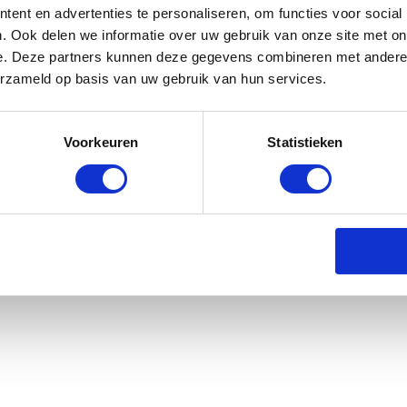
ent en advertenties te personaliseren, om functies voor social
. Ook delen we informatie over uw gebruik van onze site met on
e. Deze partners kunnen deze gegevens combineren met andere i
al Riding Verzorgingsborstel Hairmas
erzameld op basis van uw gebruik van hun services.
e
Voorkeuren
Statistieken
rraad: voor 17:00 besteld = morgen in huis