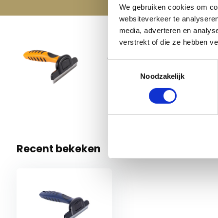
We gebruiken cookies om cont
websiteverkeer te analyseren
media, adverteren en analys
Imperi
verstrekt of die ze hebben v
Navy
€ 13,95
Toestemmingsselectie
€ 9,95
Neon Orang
Noodzakelijk
3 Op voo
Recent bekeken