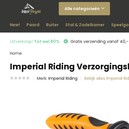
Alle categorieën
New!
Paard
Ruiter
Stal & Zadelkamer
Speelgo
Uitverkoop!
Tot wel 80%
Gratis verzending vanaf 40,-
Home
Imperial Riding Verzorgings
Merk:
Imperial Riding
Bekijk alles Imperial Ri