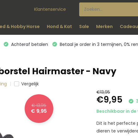
Klantenservice
ed & Hobby Horse
Hond & Kat
Sale
Merken
Cadeau
Achteraf betalen
Betaal je order in 3 termijnen, 0% re
borstel Hairmaster - Navy
ding
Vergelijk
€13,95
€9,95
3
€ 13,95
€ 9,95
Beschikbaar in de 
Dit is het perfecte
dieren te verwijdere