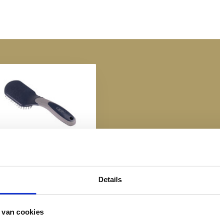
P Staart & Manen Borstel
- Navy
€ 5,95
Details
 van cookies