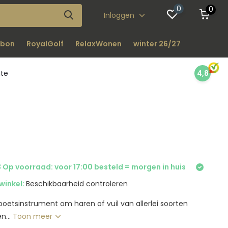
0
0
Inloggen
bon
RoyalGolf
RelaxWonen
winter 26/27
nte
4,8
 Op voorraad: voor 17:00 besteld = morgen in huis
winkel:
Beschikbaarheid controleren
 poetsinstrument om haren of vuil van allerlei soorten
n...
Toon meer