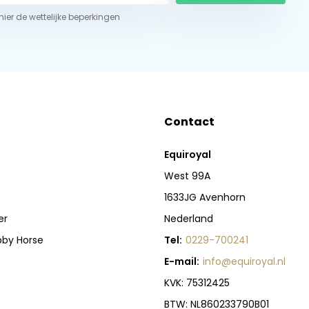
 hier de wettelijke beperkingen
Contact
Equiroyal
West 99A
1633JG Avenhorn
er
Nederland
bby Horse
Tel:
0229-700241
E-mail:
info@equiroyal.nl
KVK: 75312425
BTW: NL860233790B01