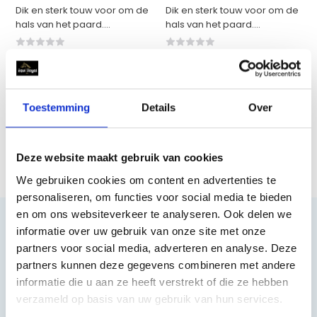
Dik en sterk touw voor om de
Dik en sterk touw voor om de
hals van het paard....
hals van het paard....
Op voorraad
Backorder
€14,95
€14,95
Toestemming
Details
Over
Vergelijk
Vergelijk
Deze website maakt gebruik van cookies
We gebruiken cookies om content en advertenties te
personaliseren, om functies voor social media te bieden
en om ons websiteverkeer te analyseren. Ook delen we
informatie over uw gebruik van onze site met onze
partners voor social media, adverteren en analyse. Deze
Heeft u vragen?
partners kunnen deze gegevens combineren met andere
informatie die u aan ze heeft verstrekt of die ze hebben
verzameld op basis van uw gebruik van hun services.
085 002 0715