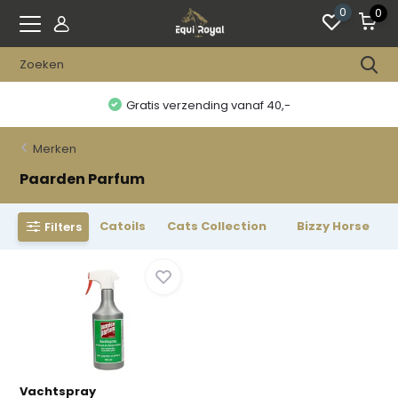
0
0
Gratis verzending vanaf 40,-
Merken
Paarden Parfum
Catoils
Cats Collection
Bizzy Horse
Filters
Vachtspray