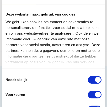
4 speeltjes in een leuke
Prachtig verpakte cadeau
kerstverpakking. Het le...
set met kerstmotief bev...
Deze website maakt gebruik van cookies
Op voorraad
Op voorraad
We gebruiken cookies om content en advertenties te
€14,95
€3,95
€9,95
personaliseren, om functies voor social media te bieden
en om ons websiteverkeer te analyseren. Ook delen we
informatie over uw gebruik van onze site met onze
partners voor social media, adverteren en analyse. Deze
Vergelijk
Vergelijk
partners kunnen deze gegevens combineren met andere
informatie die u aan ze heeft verstrekt of die ze hebben
verzameld op basis van uw gebruik van hun services.
Toestemmingsselectie
Noodzakelijk
Heeft u vragen?
Voorkeuren
085 002 0715