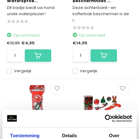
Watersproe...
Beschermhoes ...
Dit badje biedt uw hond
Deze achterbank- en
uniek waterplezier!
kofferbak beschermer is de
i...
Op voorraad
Op voorraad
€12,95
€4,95
€14,95
Vergelijk
Vergelijk
Dogs Collection
Dogs Colelction
Kerstcadeau Sok - 4 deli...
Kerstspeelgoed - 6 delig
Toestemming
Details
Over