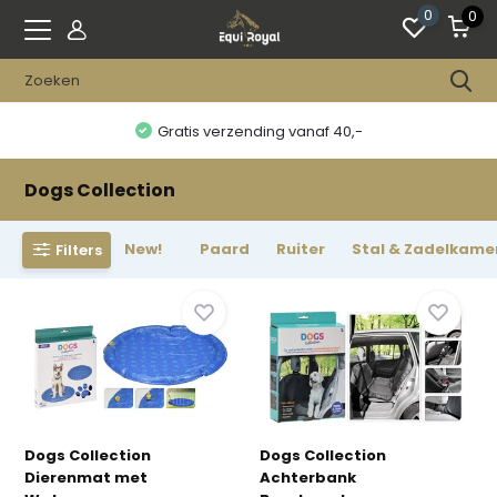
0
0
Gratis verzending vanaf 40,-
Dogs Collection
New!
Paard
Ruiter
Stal & Zadelkame
Filters
Dogs Collection
Dogs Collection
Dierenmat met
Achterbank