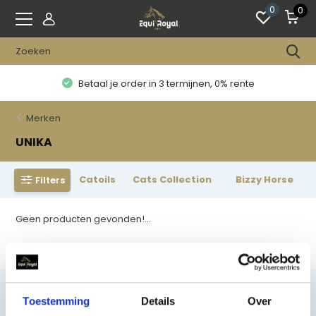
0
0
Betaal je order in 3 termijnen, 0% rente
Merken
UNIKA
Catoils
Cats Collection
Bizzy Horse
Filters
Geen producten gevonden!...
Toestemming
Details
Over