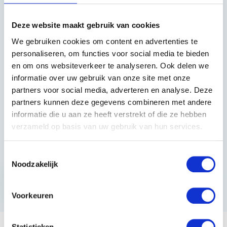
Heeft u vragen?
Deze website maakt gebruik van cookies
We gebruiken cookies om content en advertenties te
085 002 0715
personaliseren, om functies voor social media te bieden
en om ons websiteverkeer te analyseren. Ook delen we
0229-700241
informatie over uw gebruik van onze site met onze
info@equiroyal.nl
partners voor social media, adverteren en analyse. Deze
partners kunnen deze gegevens combineren met andere
informatie die u aan ze heeft verstrekt of die ze hebben
verzameld op basis van uw gebruik van hun services.
Schrijf u in en ontvang de beste kortingen.
Toestemmingsselectie
Noodzakelijk
Abonneer
* Lees hier de wettelijke beperkingen
Voorkeuren
Statistieken