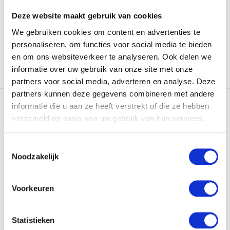
Deze website maakt gebruik van cookies
Backorder
Op voorraad
€19,95
€24,95
We gebruiken cookies om content en advertenties te
personaliseren, om functies voor social media te bieden
en om ons websiteverkeer te analyseren. Ook delen we
informatie over uw gebruik van onze site met onze
Vergelijk
Vergelijk
partners voor social media, adverteren en analyse. Deze
partners kunnen deze gegevens combineren met andere
informatie die u aan ze heeft verstrekt of die ze hebben
verzameld op basis van uw gebruik van hun services.
Toestemmingsselectie
Noodzakelijk
Mestboy - Verstelbaar -
Mestboy - Verstelbaar -
Paars
Zwart
Voorkeuren
Handig voor in de stal, weide,
Handig voor in de stal, weide,
trailer, bak of w...
trailer, bak of w...
Statistieken
Op voorraad
Op voorraad