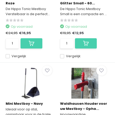
Roze
Glitter Small - 60...
De Hippo Tonic Mestboy
De Hippo Tonic Mestboy
Verstelbaar is de perfect...
Small is een compacte en ...
Op voorraad
Op voorraad
€24,95
€16,95
€19,95
€12,95
Vergelijk
Vergelijk
Mini Mestboy - Navy
Waldhausen Houder voor
uw Mestboy - Opha...
Ideaal voor op stal,
onmisbaar voor in de traile...
Hoogwaardige,