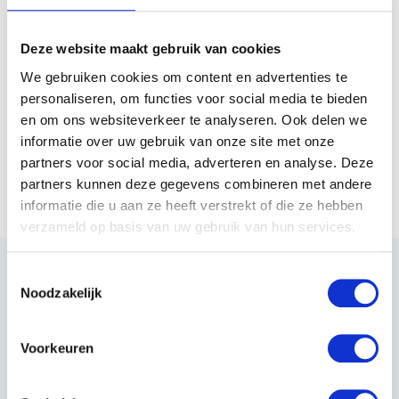
Model Ben, is extra stev...
Deze website maakt gebruik van cookies
Op voorraad
We gebruiken cookies om content en advertenties te
€59,99
personaliseren, om functies voor social media te bieden
en om ons websiteverkeer te analyseren. Ook delen we
informatie over uw gebruik van onze site met onze
Vergelijk
partners voor social media, adverteren en analyse. Deze
partners kunnen deze gegevens combineren met andere
informatie die u aan ze heeft verstrekt of die ze hebben
verzameld op basis van uw gebruik van hun services.
Toestemmingsselectie
Noodzakelijk
Heeft u vragen?
Voorkeuren
085 002 0715