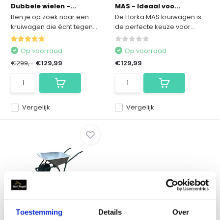
Dubbele wielen -...
MAS - Ideaal voo...
Ben je op zoek naar een
De Horka MAS kruiwagen is
kruiwagen die écht tegen...
de perfecte keuze voor...
Op voorraad
Op voorraad
€299,-
€129,99
€129,99
Vergelijk
Vergelijk
Stevige Kruiwagen
Relaxpets - gegalvanis...
Toestemming
Details
Over
De Relaxpets kruiwagen,