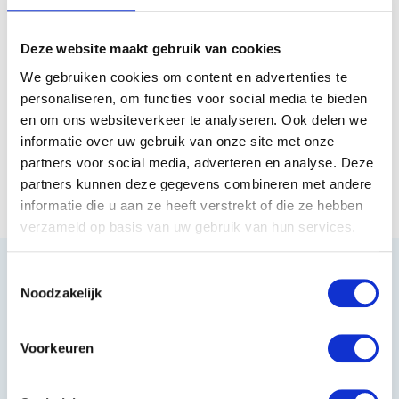
biedt een snelle en ...
Deze website maakt gebruik van cookies
Op voorraad
We gebruiken cookies om content en advertenties te
€14,99
personaliseren, om functies voor social media te bieden
en om ons websiteverkeer te analyseren. Ook delen we
informatie over uw gebruik van onze site met onze
Vergelijk
partners voor social media, adverteren en analyse. Deze
partners kunnen deze gegevens combineren met andere
informatie die u aan ze heeft verstrekt of die ze hebben
verzameld op basis van uw gebruik van hun services.
Toestemmingsselectie
Noodzakelijk
Heeft u vragen?
Voorkeuren
085 002 0715