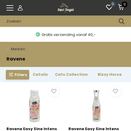
0
0
Gratis verzending vanaf 40,-
Merken
Ravene
Catoils
Cats Collection
Bizzy Horse
Filters
Ravene Easy Sine Intens
Ravene Easy Sine Intens