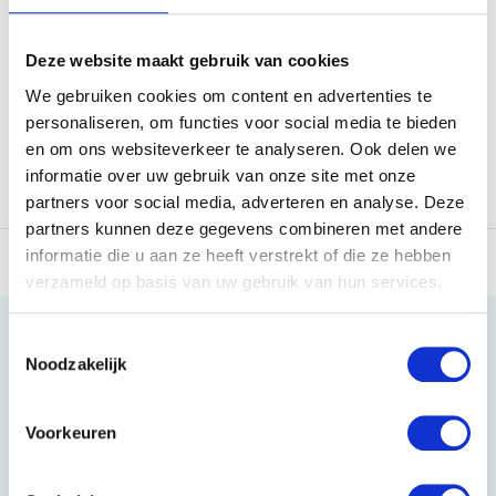
afneembare teugels en ha...
combineert de functio...
Deze website maakt gebruik van cookies
Op voorraad
Op voorraad
We gebruiken cookies om content en advertenties te
€29,95
€17,95
€37,95
personaliseren, om functies voor social media te bieden
en om ons websiteverkeer te analyseren. Ook delen we
informatie over uw gebruik van onze site met onze
Vergelijk
Vergelijk
partners voor social media, adverteren en analyse. Deze
partners kunnen deze gegevens combineren met andere
informatie die u aan ze heeft verstrekt of die ze hebben
verzameld op basis van uw gebruik van hun services.
Toestemmingsselectie
Noodzakelijk
Heeft u vragen?
Voorkeuren
085 002 0715