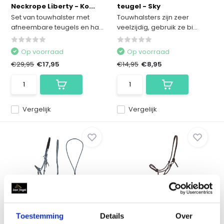
Neckrope Liberty - Ko...
teugel - Sky
Set van touwhalster met
Touwhalsters zijn zeer
afneembare teugels en ha...
veelzijdig, gebruik ze bi...
Op voorraad
Op voorraad
€29,95
€17,95
€14,95
€8,95
Vergelijk
Vergelijk
QHP Touwhalster &
QHP Touwhalster Liberta
Neckrope Liberty - Pe...
Leer - Zwart
Toestemming
Details
Over
Set van touwhalster met
Dit luxe leren touwhalster