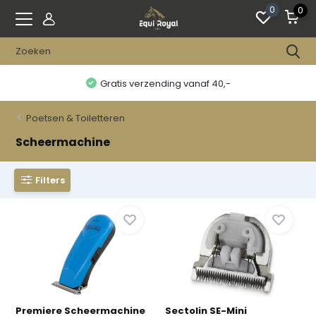
0
0
Gratis verzending vanaf 40,-
Poetsen & Toiletteren
Scheermachine
Filters
Premiere Scheermachine
Sectolin SE-Mini