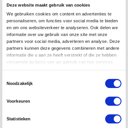
Deze website maakt gebruik van cookies
Op voorraad
Op voorraad
We gebruiken cookies om content en advertenties te
€16,95
€39,99
personaliseren, om functies voor social media te bieden
en om ons websiteverkeer te analyseren. Ook delen we
informatie over uw gebruik van onze site met onze
partners voor social media, adverteren en analyse. Deze
Vergelijk
Vergelijk
partners kunnen deze gegevens combineren met andere
informatie die u aan ze heeft verstrekt of die ze hebben
verzameld op basis van uw gebruik van hun services.
Toestemmingsselectie
Noodzakelijk
Sectolin Clipper Pro
Voorkeuren
De Clipper Pro SE-210 is een
krachtige 10W licht...
Statistieken
Op voorraad