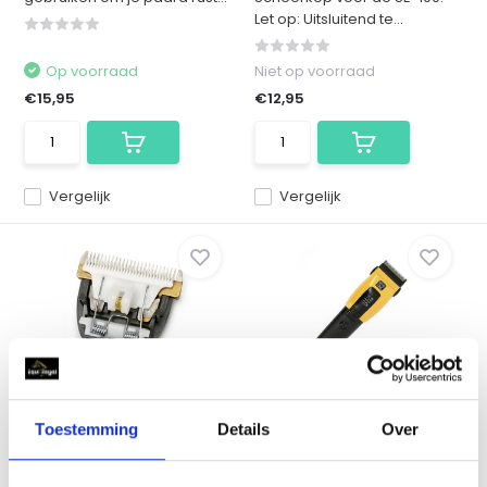
Let op: Uitsluitend te...
Op voorraad
Niet op voorraad
€15,95
€12,95
Vergelijk
Vergelijk
Sectolin Shavingblade
Hippo Tonic MR 818
SE-210
draadloze afwerktonde...
Toestemming
Details
Over
Scheerkop voor de Sectolin
Hippotonic Draadloze
Clipper Pro SE-210. M...
Trimscheermachine:
nauwkeur...