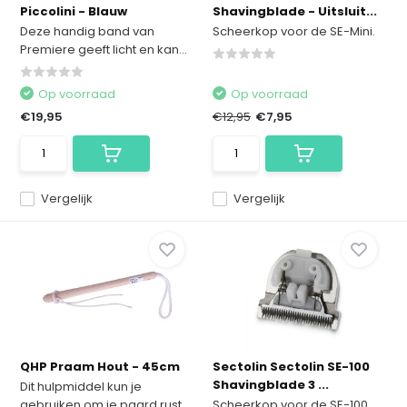
Piccolini - Blauw
Shavingblade - Uitsluit...
Deze handig band van
Scheerkop voor de SE-Mini.
Premiere geeft licht en kan...
Op voorraad
Op voorraad
€19,95
€12,95
€7,95
Vergelijk
Vergelijk
QHP Praam Hout - 45cm
Sectolin Sectolin SE-100
Shavingblade 3 ...
Dit hulpmiddel kun je
gebruiken om je paard rust...
Scheerkop voor de SE-100.