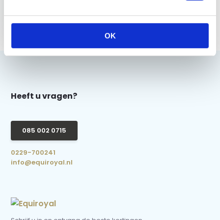
QHP Staart & Manen
Borstel - Navy
€ 5,95
OK
Heeft u vragen?
085 002 0715
0229-700241
info@equiroyal.nl