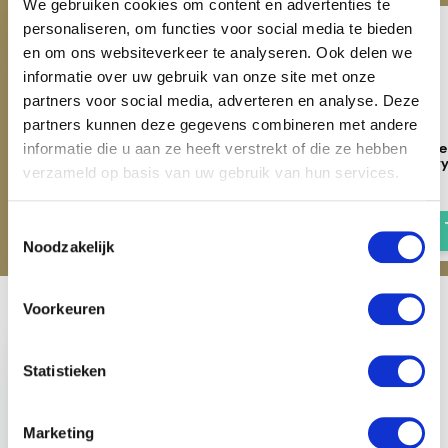
We gebruiken cookies om content en advertenties te
personaliseren, om functies voor social media te bieden
en om ons websiteverkeer te analyseren. Ook delen we
informatie over uw gebruik van onze site met onze
partners voor social media, adverteren en analyse. Deze
partners kunnen deze gegevens combineren met andere
QHP Trailerlijn - Navy
Imperial Riding
Verzorgingsborste
informatie die u aan ze heeft verstrekt of die ze hebben
Hairmaster - Nav
€ 12,95
verzameld op basis van uw gebruik van hun services.
€ 9,95
€ 13,95
Toestemmingsselectie
Noodzakelijk
Voorkeuren
Recent bekeken
Statistieken
Marketing