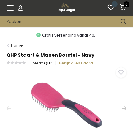
0
0
Gratis verzending vanaf 40,-
Home
QHP Staart & Manen Borstel - Navy
Merk:
QHP
Bekijk alles Paard