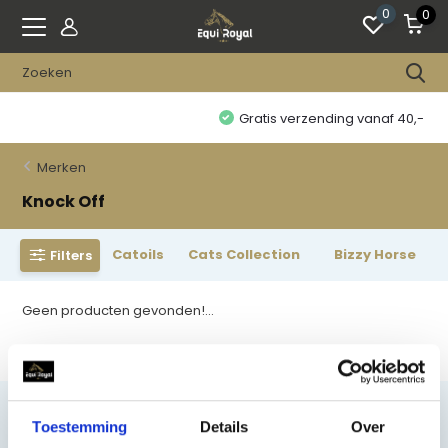
0
0
Gratis verzending vanaf 40,-
Merken
Knock Off
Catoils
Cats Collection
Bizzy Horse
Filters
Geen producten gevonden!...
Toestemming
Details
Over