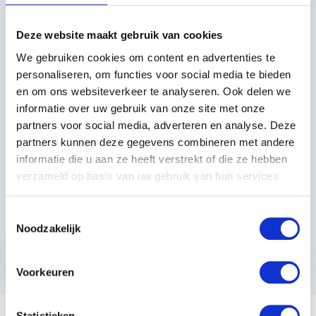
Heeft u vragen?
Deze website maakt gebruik van cookies
We gebruiken cookies om content en advertenties te
085 002 0715
personaliseren, om functies voor social media te bieden
en om ons websiteverkeer te analyseren. Ook delen we
0229-700241
informatie over uw gebruik van onze site met onze
info@equiroyal.nl
partners voor social media, adverteren en analyse. Deze
partners kunnen deze gegevens combineren met andere
informatie die u aan ze heeft verstrekt of die ze hebben
verzameld op basis van uw gebruik van hun services.
Schrijf u in en ontvang de beste kortingen.
Toestemmingsselectie
Noodzakelijk
Abonneer
* Lees hier de wettelijke beperkingen
Voorkeuren
Statistieken