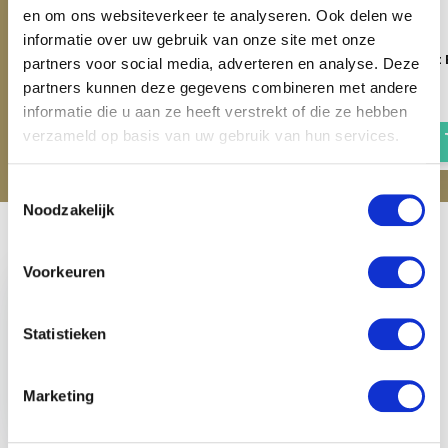
en om ons websiteverkeer te analyseren. Ook delen we
informatie over uw gebruik van onze site met onze
Harry's Horse Mini Gift Box -
Harry's Horse Mini Gift 
partners voor social media, adverteren en analyse. Deze
Roze
Blauw
partners kunnen deze gegevens combineren met andere
€ 12,95
€ 12,95
informatie die u aan ze heeft verstrekt of die ze hebben
verzameld op basis van uw gebruik van hun services.
Toestemmingsselectie
Noodzakelijk
Recent bekeken
Voorkeuren
Statistieken
Harry's Horse Mini
Marketing
Gift Box - Antraciet
€ 12,95