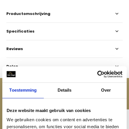
Productomschrijving
Specificaties
Reviews
Delen
ACCESSOIRES
Toestemming
Details
Over
Maak je aankoop compleet
Deze website maakt gebruik van cookies
We gebruiken cookies om content en advertenties te
personaliseren, om functies voor social media te bieden