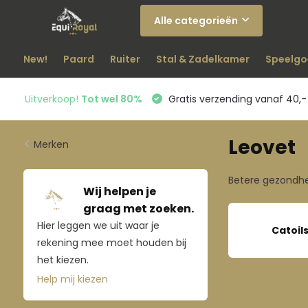
Alle categorieën
New!
Paard
Ruiter
Stal & Zadelkamer
Speelgo
Uitverkoop!
Tot wel 80%
Gratis verzending vanaf 40,-
Leovet
Merken
Betere gezondhe
Wij helpen je
graag met zoeken.
Hier leggen we uit waar je
Catoil
rekening mee moet houden bij
het kiezen.
Help mij kiezen