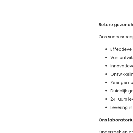
Betere gezondhe
Ons succesrece
Effectieve
Van ontwikk
Innovatiev
Ontwikkeli
Zeer gemo
Duidelijk 
24-uurs le
Levering i
Ons laboratori
Onderzoek en on