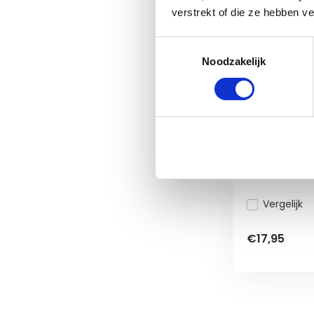
verstrekt of die ze hebben v
Toestemmingsselectie
Noodzakelijk
Leovet Pow
Walnut - 5
Power Detang
mooie, glanze
Vergelijk
€17,95