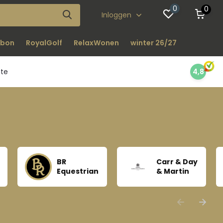
0
0
Inloggen
bon
RoyalGolf
RelaxWonen
winter 26/27
nte
4,8
BR
Carr & Day
Equestrian
& Martin