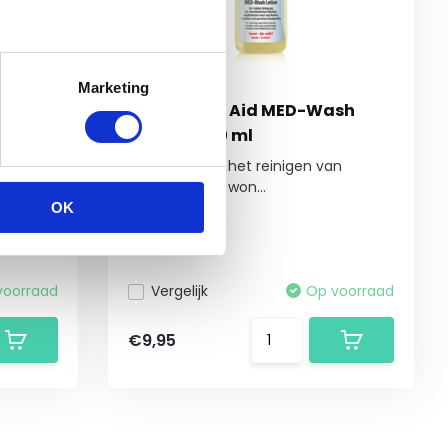
Marketing
lm in
Leovet First Aid MED-Wash
Lotion - 250 ml
 van
Geschikt voor het reinigen van
oppervlakkige won...
OK
voorraad
Vergelijk
Op voorraad
€9,95