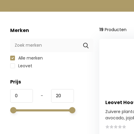
19
Producten
Merken
Alle merken
Leovet
Prijs
-
Leovet Hoof
Zuivere plant
avocado, jojoba