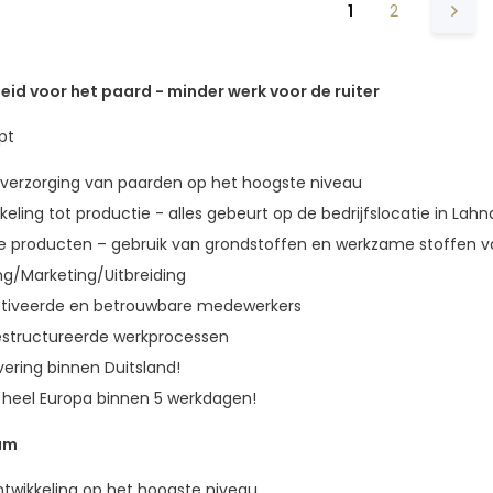
1
2
id voor het paard - minder werk voor de ruiter
pt
 verzorging van paarden op het hoogste niveau
eling tot productie - alles gebeurt op de bedrijfslocatie in Lahn
e producten – gebruik van grondstoffen en werkzame stoffen v
ng/Marketing/Uitbreiding
tiveerde en betrouwbare medewerkers
gestructureerde werkprocessen
vering binnen Duitsland!
n heel Europa binnen 5 werkdagen!
um
twikkeling op het hoogste niveau