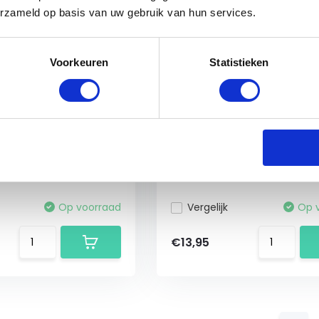
erzameld op basis van uw gebruik van hun services.
Voorkeuren
Statistieken
er Detangler
Leovet SOS Skin Care Ba
50 ml
Case of Mites - 150 ml
ler Walnut geeft een
Voor de voedende verzorging
nd...
een huid die is ...
Op voorraad
Vergelijk
Op 
€13,95