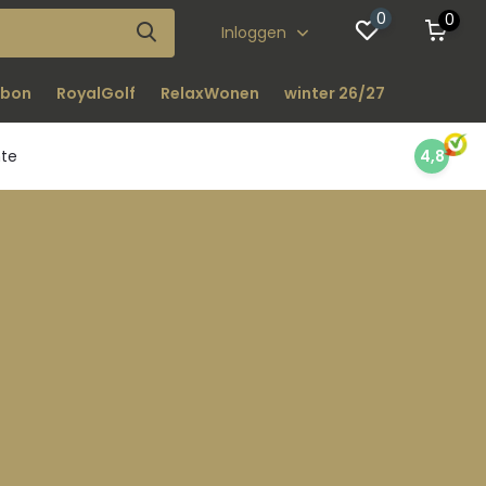
0
0
Inloggen
bon
RoyalGolf
RelaxWonen
winter 26/27
nte
4,8