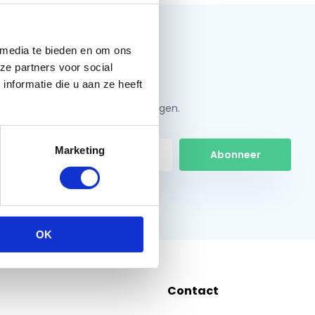
 media te bieden en om ons
ze partners voor social
nformatie die u aan ze heeft
jf u in en ontvang de beste kortingen.
Marketing
Abonneer
 hier de wettelijke beperkingen
OK
Contact