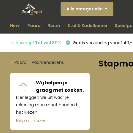
Alle categorieën
New!
Paard
Ruiter
Stal & Zadelkamer
Speelgo
Uitverkoop!
Tot wel 80%
Gratis verzending vanaf 40,-
Stapmo
Paard
-
Paardendekens
Wij helpen je
graag met zoeken.
Hier leggen we uit waar je
rekening mee moet houden bij
het kiezen.
Help mij kiezen