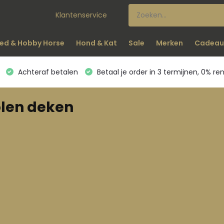
Klantenservice
ed & Hobby Horse
Hond & Kat
Sale
Merken
Cadeau
Achteraf betalen
Betaal je order in 3 termijnen, 0% re
len deken