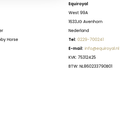
Equiroyal
West 99A
1633JG Avenhorn
er
Nederland
bby Horse
Tel:
0229-700241
E-mail:
info@equiroyal.nl
KVK: 75312425
BTW: NL860233790B01