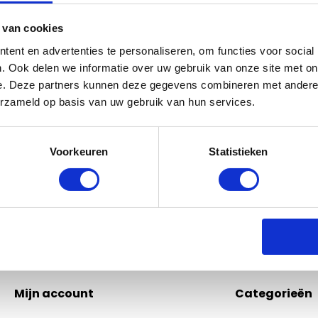
 van cookies
ent en advertenties te personaliseren, om functies voor social
Bel of mail ons!
. Ook delen we informatie over uw gebruik van onze site met on
e. Deze partners kunnen deze gegevens combineren met andere i
Binnen 24 uur antwoord op je vraag!
erzameld op basis van uw gebruik van hun services.
Schri
0229-700241
info@equiroyal.nl
Voorkeuren
Statistieken
* Lees
Mijn account
Categorieën