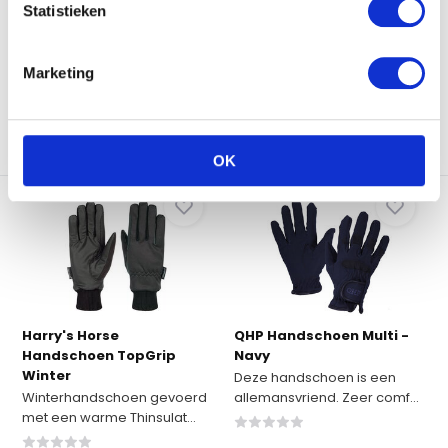
Statistieken
Op voorraad
Op voorraad
€34,95
€19,95
€34,95
Marketing
Vergelijk
Vergelijk
OK
Harry's Horse
QHP Handschoen Multi -
Handschoen TopGrip
Navy
Winter
Deze handschoen is een
Winterhandschoen gevoerd
allemansvriend. Zeer comf...
met een warme Thinsulat...