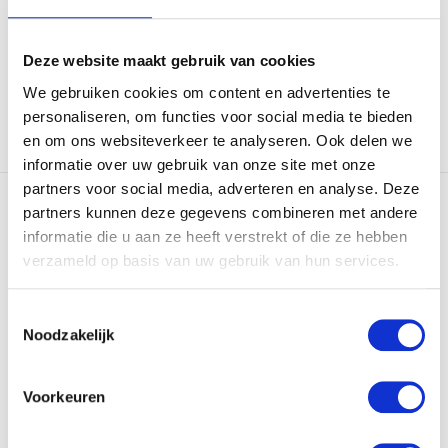
Op voorraad
Op voorraad
€40,95
€7,95
Deze website maakt gebruik van cookies
We gebruiken cookies om content en advertenties te
personaliseren, om functies voor social media te bieden
en om ons websiteverkeer te analyseren. Ook delen we
Vergelijk
Vergelijk
informatie over uw gebruik van onze site met onze
partners voor social media, adverteren en analyse. Deze
partners kunnen deze gegevens combineren met andere
informatie die u aan ze heeft verstrekt of die ze hebben
verzameld op basis van uw gebruik van hun services.
Toestemmingsselectie
Imperial Riding
HV Polo Handschoenen
Noodzakelijk
Handschoenen Elegance
Daily - Zwart
IR...
Blijf stijlvol en comfortabel in
De Imperial Riding
het zadel met o...
Voorkeuren
Handschoenen Elegance
IRHEsse...