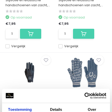
Stijlvolle en elastische
Stijlvolle en elastische
handschoenen van zacht,...
handschoenen van zacht,...
Op voorraad
Op voorraad
€7,95
€7,95
Vergelijk
Vergelijk
Roeckl Handschoen
Harry's Horse Magic
Roeck-Grip Lite - Blac...
Cloves Horseshoe - N...
De Roeckl Grip Lite zijn zeer
Stijlvolle en elastische
fijne handschoenen...
handschoenen van zacht,...
Toestemming
Details
Over