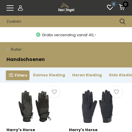
0
0
Gratis verzending vanaf 40,-
Ruiter
Handschoenen
Dames Kleding
Heren Kleding
Kids Kledi
Filters
Harry's Horse
Harry's Horse