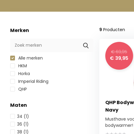
9
Producten
Merken
€ 69,95
€ 39,95
Alle merken
HKM
Horka
Imperial Riding
QHP
QHP Bodyw
Maten
Navy
34
(1)
Musthave voor
36
(1)
bodywarmer! D
38
(1)