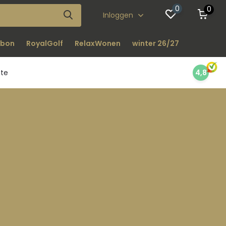
0
0
Inloggen
bon
RoyalGolf
RelaxWonen
winter 26/27
nte
4,8