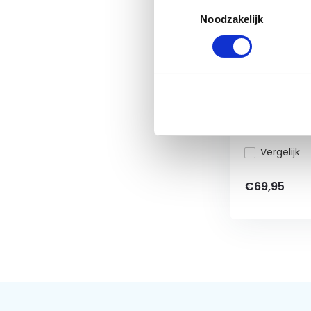
Toestemmingsselectie
Noodzakelijk
Horka Bod
Mokka
Bodywarmer 
met waterdich
Vergelijk
€69,95