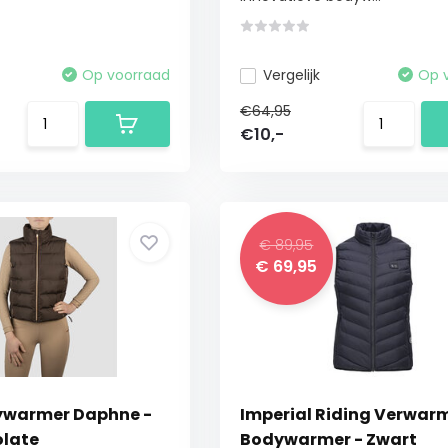
Op voorraad
Vergelijk
Op 
€64,95
€10,-
€ 89,95
€ 69,95
ywarmer Daphne -
Imperial Riding Verwar
olate
Bodywarmer - Zwart