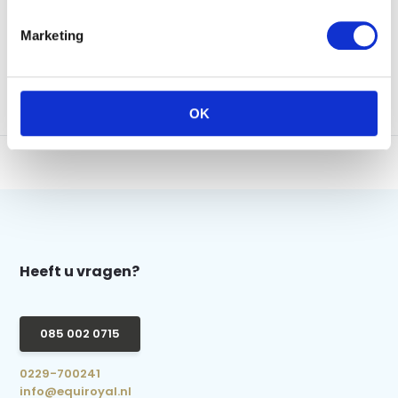
Op voorraad
Op voorraad
€13,95
€10,95
Marketing
Vergelijk
Vergelijk
OK
Heeft u vragen?
085 002 0715
0229-700241
info@equiroyal.nl