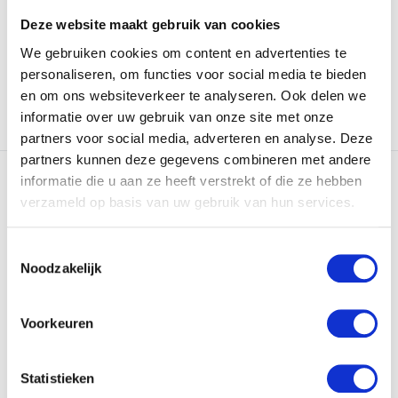
Deze website maakt gebruik van cookies
Op voorraad
Op voorraad
€13,95
€15,95
We gebruiken cookies om content en advertenties te
personaliseren, om functies voor social media te bieden
en om ons websiteverkeer te analyseren. Ook delen we
informatie over uw gebruik van onze site met onze
Vergelijk
Vergelijk
partners voor social media, adverteren en analyse. Deze
partners kunnen deze gegevens combineren met andere
informatie die u aan ze heeft verstrekt of die ze hebben
verzameld op basis van uw gebruik van hun services.
Toestemmingsselectie
Noodzakelijk
Leovet Power Shampoo
Carr & Day & Martin
Walnut - 500 ml
Gallop Conditioning...
Voorkeuren
Natuurlijke kleurpigmenten
Gallop Conditioning
onthullen de natuurli...
Shampoo heeft een
kenmerkend...
Statistieken