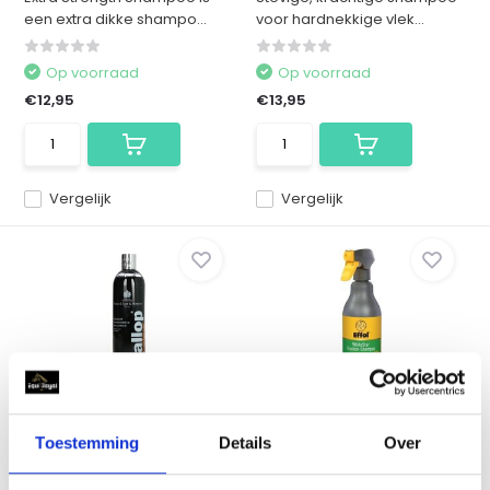
een extra dikke shampo...
voor hardnekkige vlek...
Op voorraad
Op voorraad
€12,95
€13,95
Vergelijk
Vergelijk
Carr & Day & Martin
Effol WhiteStar
Shampoo Gallop Colou...
Droogshampoo - 500 ml
Toestemming
Details
Over
Deze shampoo haalt de
Verwijdert mest-, urine- en
natuurlijke kleur en glans...
grasvlekken zonder w...