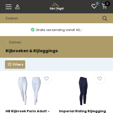
0
0
Gratis verzending vanaf 40,-
Dames
Rijbroeken & Rijleggings
Filters
HB Rijbroek Paris Adult -
Imperial Riding Rijlegging