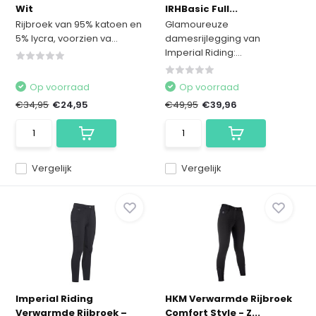
Wit
IRHBasic Full...
Rijbroek van 95% katoen en
Glamoureuze
5% lycra, voorzien va...
damesrijlegging van
Imperial Riding:...
Op voorraad
Op voorraad
€34,95
€24,95
€49,95
€39,96
Vergelijk
Vergelijk
Imperial Riding
HKM Verwarmde Rijbroek
Verwarmde Rijbroek –
Comfort Style - Z...