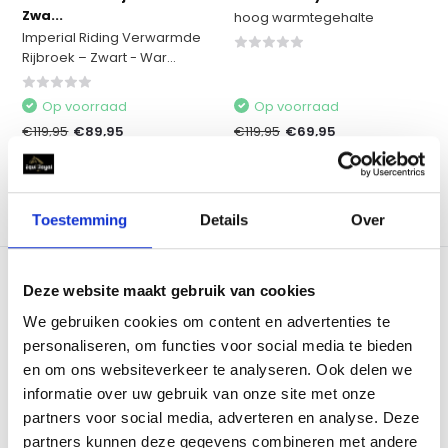
Zwa...
hoog warmtegehalte
Imperial Riding Verwarmde
Rijbroek – Zwart - War...
Op voorraad
Op voorraad
€119,95
€89,95
€119,95
€69,95
Toestemming
Details
Over
Vergelijk
Vergelijk
Deze website maakt gebruik van cookies
We gebruiken cookies om content en advertenties te
personaliseren, om functies voor social media te bieden
en om ons websiteverkeer te analyseren. Ook delen we
informatie over uw gebruik van onze site met onze
QHP Winter rijlegging
HKM Rijbroek Keep Warm -
partners voor social media, adverteren en analyse. Deze
Juliet Full Grip -...
Zwart - Maat 34
partners kunnen deze gegevens combineren met andere