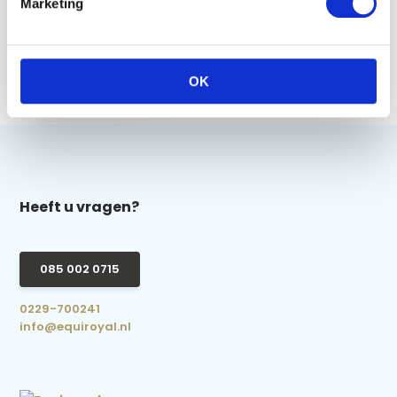
Marketing
HB Rijbroek Paris
Adult - Wit
€ 34,95
€ 24,95
OK
Heeft u vragen?
085 002 0715
0229-700241
info@equiroyal.nl