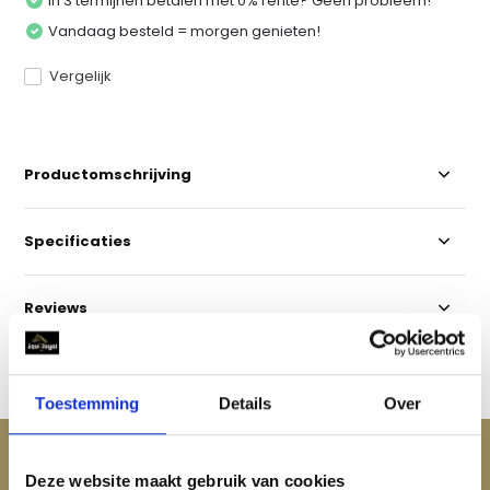
In 3 termijnen betalen met 0% rente? Geen probleem!
Vandaag besteld = morgen genieten!
Vergelijk
Productomschrijving
Specificaties
Reviews
Delen
Toestemming
Details
Over
ACCESSOIRES
Deze website maakt gebruik van cookies
Maak je aankoop compleet