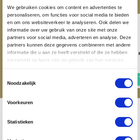
We gebruiken cookies om content en advertenties te
personaliseren, om functies voor social media te bieden
en om ons websiteverkeer te analyseren. Ook delen we
informatie over uw gebruik van onze site met onze
partners voor social media, adverteren en analyse. Deze
partners kunnen deze gegevens combineren met andere
informatie die u aan ze heeft verstrekt of die ze hebben
HB Rijbroek Junior Paris -
HB Rijbroek Kids Paris - 
Navy
Maat 164
verzameld op basis van uw gebruik van hun services.
€ 10,-
€ 19,95
€ 24,95
€ 29,95
Toestemmingsselectie
Noodzakelijk
Voorkeuren
Recent bekeken
Statistieken