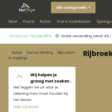
Alle categorieën
New!
Paard
Ruiter
Stal & Zadelkamer
Speelgo
Uitverkoop!
Tot wel 80%
Gratis verzending vanaf 40,-
Rijbroe
Ruiter
-
Dames Kleding
-
Rijbroeken
& Leggings
Wij helpen je
graag met zoeken.
Hier leggen we uit waar je
rekening mee moet houden bij
het kiezen.
Help mij kiezen