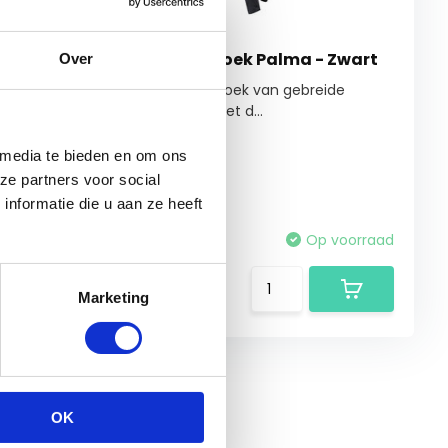
 -
Horka Rijbroek Palma - Zwart
Over
Modieuze rijbroek van gebreide
stretchstof met d...
ek is
 media te bieden en om ons
ze partners voor social
nformatie die u aan ze heeft
voorraad
Vergelijk
Op voorraad
€89,95
Marketing
OK