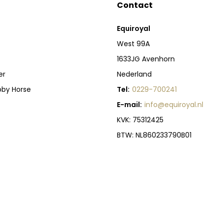
Contact
Equiroyal
West 99A
1633JG Avenhorn
er
Nederland
bby Horse
Tel:
0229-700241
E-mail:
info@equiroyal.nl
KVK: 75312425
BTW: NL860233790B01