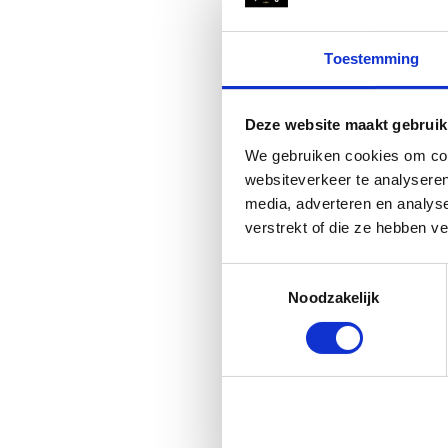
QHP Outdoo
Toestemming
Zwart
Outdoorbroek
Deze website maakt gebruik
vuilafstotende
We gebruiken cookies om cont
websiteverkeer te analyseren
media, adverteren en analys
verstrekt of die ze hebben v
Vergelijk
Toestemmingsselectie
€55,95
Noodzakelijk