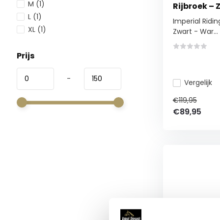
M
(1)
Rijbroek – 
L
(1)
Imperial Ridi
XL
(1)
Zwart - War...
Prijs
-
Vergelijk
€119,95
€89,95