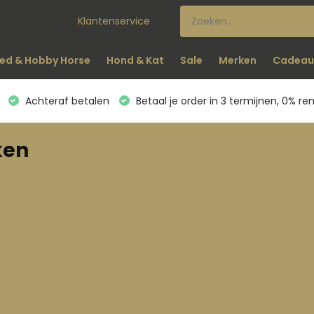
Klantenservice
ed & Hobby Horse
Hond & Kat
Sale
Merken
Cadeau
Achteraf betalen
Betaal je order in 3 termijnen, 0% re
ken