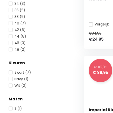
34
(3)
36
(5)
38
(5)
40
(7)
Vergelijk
42
(6)
€34,95
44
(8)
€24,95
46
(3)
48
(2)
Kleuren
€ 119,95
€ 89,95
Zwart
(7)
Navy
(1)
Wit
(2)
Maten
S
(1)
Imperial R