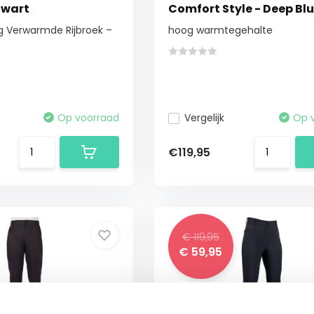
Zwart
Comfort Style - Deep Bl
ng Verwarmde Rijbroek –
hoog warmtegehalte
Op voorraad
Vergelijk
Op 
€119,95
€ 119,95
€ 59,95