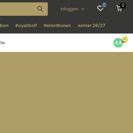
0
0
Inloggen
bon
RoyalGolf
RelaxWonen
winter 26/27
nte
4,8