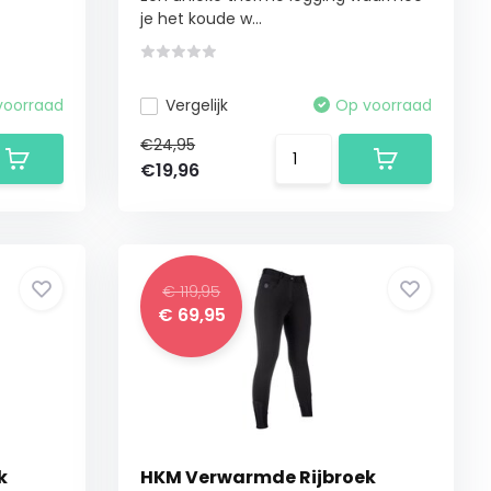
je het koude w...
voorraad
Vergelijk
Op voorraad
€24,95
€19,96
€ 119,95
€ 69,95
k
HKM Verwarmde Rijbroek