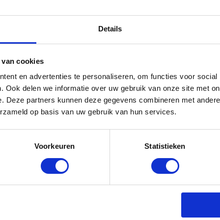
r broek Cover Up -
HKM Rijbroek Keep Warm
Details
Zwart - Maat 34
 met een water- en
Deze fantastische winterrijbro
 van cookies
 af...
een echte mu...
ent en advertenties te personaliseren, om functies voor social
. Ook delen we informatie over uw gebruik van onze site met on
e. Deze partners kunnen deze gegevens combineren met andere i
erzameld op basis van uw gebruik van hun services.
Op voorraad
Vergelijk
Op 
€119,95
€59,95
Voorkeuren
Statistieken