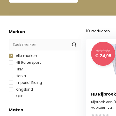
10
Producten
Merken
€ 34,95
€ 24,95
Alle merken
HB Ruitersport
HKM
Horka
Imperial Riding
Kingsland
HB Rijbroek
QHP
Rijbroek van 
voorzien va...
Maten