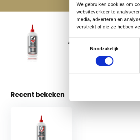
We gebruiken cookies om cont
websiteverkeer te analyseren
media, adverteren en analys
verstrekt of die ze hebben v
Leovet
€ 19,95
Toestemmingsselectie
ml
Noodzakelijk
5 Op voo
Recent bekeken