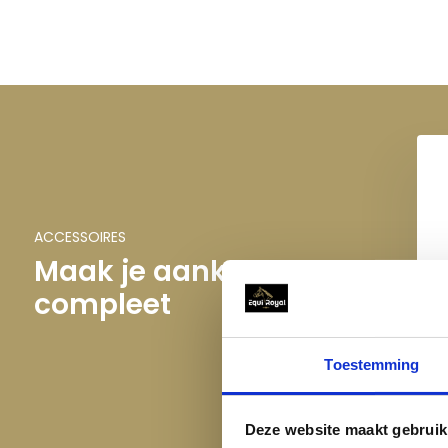
bevordert huidregeneratie, verzacht irritatie en onderste
Panthenol
Panthenol (provitamine B5) heeft hydraterende en verza
ondersteunt huidregeneratie, verlicht huidirritaties en verst
ACCESSOIRES
Maak je aankoop
compleet
Sh
Toestemming
Deze website maakt gebruik