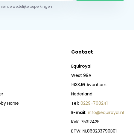
 hier de wettelijke beperkingen
Contact
Equiroyal
West 99A
1633JG Avenhorn
er
Nederland
bby Horse
Tel:
0229-700241
E-mail:
info@equiroyal.nl
KVK: 75312425
BTW: NL860233790B01