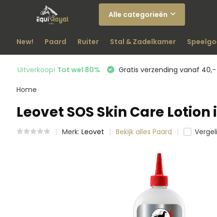
Alle categorieën
New!
Paard
Ruiter
Stal & Zadelkamer
Speelgo
Uitverkoop!
Tot wel 80%
Gratis verzending vanaf 40,-
Home
Leovet SOS Skin Care Lotion 
Merk:
Leovet
Bekijk alles Paard
Vergeli