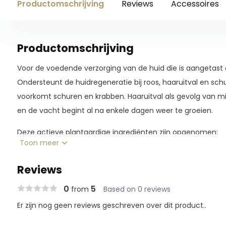
Productomschrijving
Reviews
Accessoires
Productomschrijving
Voor de voedende verzorging van de huid die is aangetast 
Ondersteunt de huidregeneratie bij roos, haaruitval en schu
voorkomt schuren en krabben. Haaruitval als gevolg van m
en de vacht begint al na enkele dagen weer te groeien.
Deze actieve plantaardige ingrediënten zijn opgenomen:
Toon meer
Reviews
Perubalsem
0
5
from
Based on 0 reviews
Er zijn nog geen reviews geschreven over dit product..
Perubalsem is een natuurlijke hars die wordt gewonnen uit