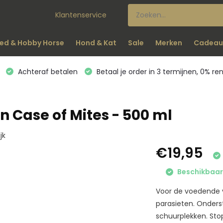
Klantenservice
ed & Hobby Horse
Hond & Kat
Sale
Merken
Cadeau
Achteraf betalen
Betaal je order in 3 termijnen, 0% re
in Case of Mites - 500 ml
jk
€19,95
Beschikbaar 
Voor de voedende v
parasieten. Onderst
schuurplekken. Stop