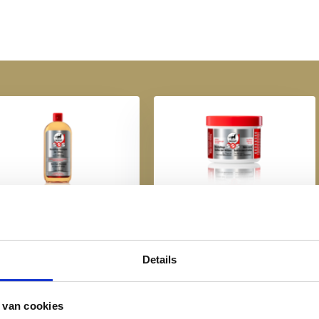
unt de genezing van wonden.
chtende eigenschappen. Het
erkt het haar.
Leovet SOS SKin Care
Leovet SOS Skin Care Balm
ampoo in Case of Mites -
in Case of Mites - 150 ml
500 ml
€ 13,95
Details
€ 19,95
 van cookies