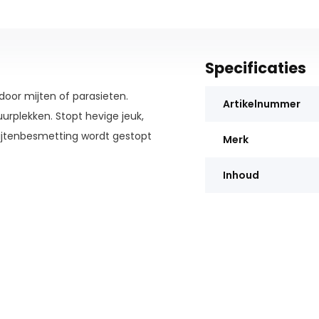
Specificaties
door mijten of parasieten.
Artikelnummer
urplekken. Stopt hevige jeuk,
ijtenbesmetting wordt gestopt
Merk
Inhoud
 de balsemboom in Peru. Het