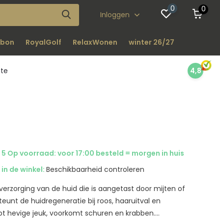
0
0
Inloggen
bon
RoyalGolf
RelaxWonen
winter 26/27
nte
4,8
5 Op voorraad: voor 17:00 besteld = morgen in huis
in de winkel:
Beschikbaarheid controleren
erzorging van de huid die is aangetast door mijten of
eunt de huidregeneratie bij roos, haaruitval en
t hevige jeuk, voorkomt schuren en krabben....