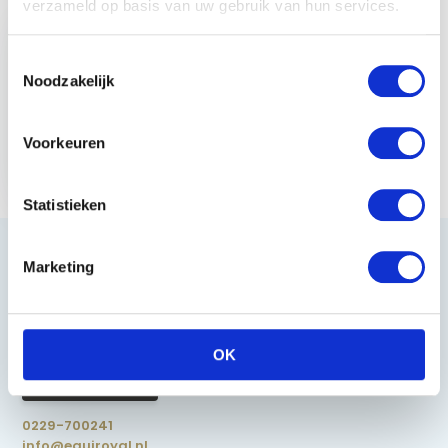
verzameld op basis van uw gebruik van hun services.
Toestemmingsselectie
Noodzakelijk
PressTeq Sokken
ComPtessTEQ -
Voorkeuren
Zwart
€ 22,95
Statistieken
Marketing
Heeft u vragen?
OK
085 002 0715
0229-700241
info@equiroyal.nl