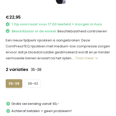
€22,95
1 Op voorraad: voor 17:00 besteld = morgen in huis
Beschikbaar in de winkel:
Beschikbaarheid controleren
Een nieuw tijdperk rijsokken is aangebroken. Deze
ComPressTEQ rijsokken met medium-low compressie zorgen
ervoor dat je bloedcirculatie gestimuleerd wordt en je minder
vermoeide benen ervaart na het rijden....
Toon meer
2 variaties
35-38
35-38
39-42
Gratis verzending vanaf 40,-
Achteraf betalen = geen probleem!