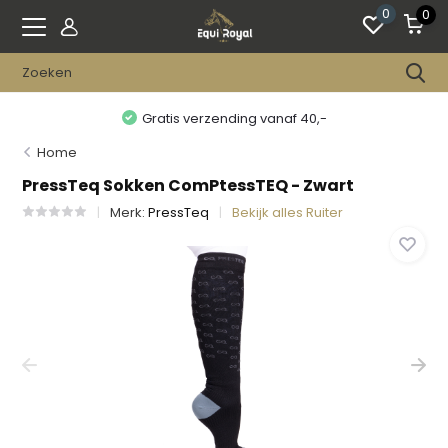
0
0
Gratis verzending vanaf 40,-
Home
PressTeq Sokken ComPtessTEQ - Zwart
Merk:
PressTeq
Bekijk alles Ruiter