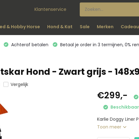
Klantenservice
ed & Hobby Horse
Hond & Kat
Sale
Merken
Cadeau
Achteraf betalen
Betaal je order in 3 termijnen, 0% re
ietskar Hond - Zwart grijs - 148
Vergelijk
€299,-
Beschikbaar 
Karlie Doggy Liner P
Toon meer