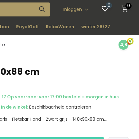
0
0
Inloggen
bon
RoyalGolf
RelaxWonen
winter 26/27
nte
4,8
x90x88 cm
17 Op voorraad: voor 17:00 besteld = morgen in huis
in de winkel:
Beschikbaarheid controleren
aris - Fietskar Hond - Zwart grijs - 148x90x88 cm...