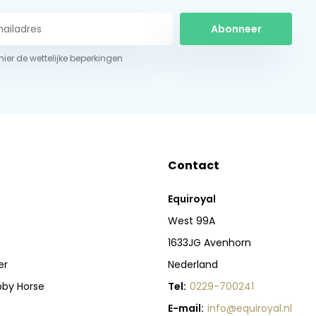
Abonneer
 hier de wettelijke beperkingen
Contact
Equiroyal
West 99A
1633JG Avenhorn
er
Nederland
bby Horse
Tel:
0229-700241
E-mail:
info@equiroyal.nl