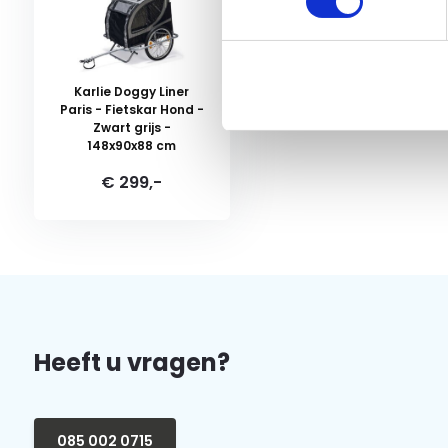
136x92x93cm
Karlie Doggy Liner
Paris - Fietskar Hond -
Zwart grijs -
148x90x88 cm
€ 299,-
Heeft u vragen?
085 002 0715