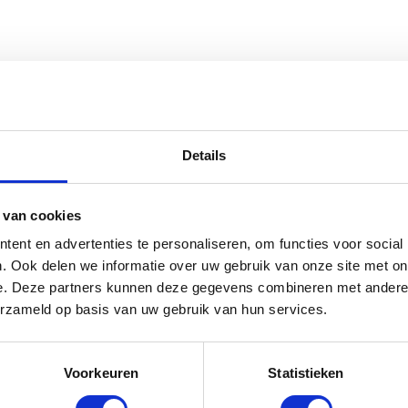
15 km/u, waardoor veiligheid
ermanent beschermd is tegen
hte en comfortabele textuur. Zo
lvol.
 Doggy Liner Paris - Fietskar Hond - 
Details
- 148x90x88 cm
orraad: voor 17:00 besteld = morgen in huis
 van cookies
ent en advertenties te personaliseren, om functies voor social
. Ook delen we informatie over uw gebruik van onze site met on
e. Deze partners kunnen deze gegevens combineren met andere i
erzameld op basis van uw gebruik van hun services.
 veilige, comfortabele en schone
gaat.
Voorkeuren
Statistieken