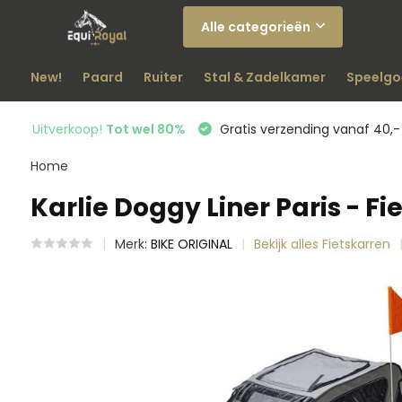
Alle categorieën
New!
Paard
Ruiter
Stal & Zadelkamer
Speelgo
Uitverkoop!
Tot wel 80%
Gratis verzending vanaf 40,-
Home
Karlie Doggy Liner Paris - F
Merk:
BIKE ORIGINAL
Bekijk alles Fietskarren