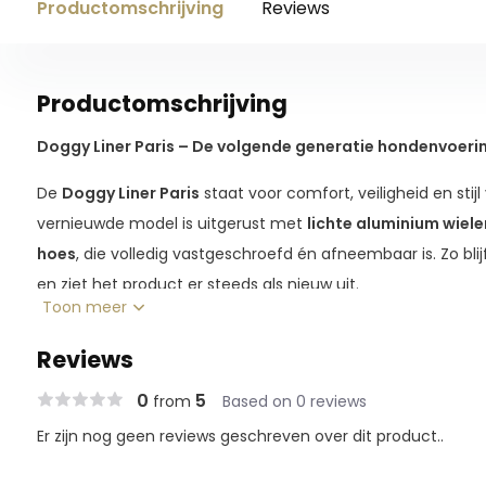
Productomschrijving
Reviews
Productomschrijving
Doggy Liner Paris – De volgende generatie hondenvoeri
De
Doggy Liner Paris
staat voor comfort, veiligheid en stijl 
vernieuwde model is uitgerust met
lichte aluminium wiele
hoes
, die volledig vastgeschroefd én afneembaar is. Zo bli
en ziet het product er steeds als nieuw uit.
Toon meer
Wat de Paris uniek maakt, is de
speciale vering
die zorgt v
Reviews
voor langere wandelingen of oneffen terrein. Voor extra sta
eerdere modellen is een
stevige kruisbeugel
toegevoegd.
0
5
from
Based on 0 reviews
Er zijn nog geen reviews geschreven over dit product..
Daarnaast beschikt de Doggy Liner Paris over een
praktisc
handvat en het voorwiel tover je de hondenkar moeiteloos