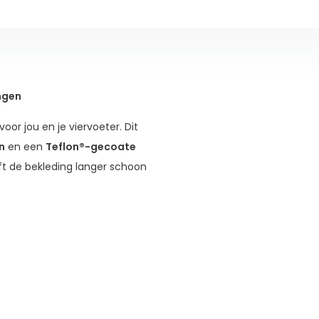
ngen
voor jou en je viervoeter. Dit
n
en een
Teflon®-gecoate
jft de bekleding langer schoon
oor optimaal rijcomfort – ideaal
biliteit ten opzichte van
he joggerfunctie
. Met het extra
 om tot een volwaardige jogger,