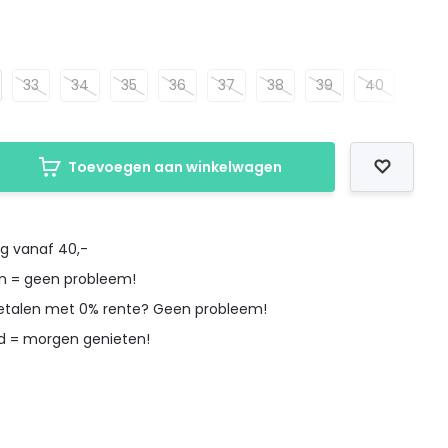
33
34
35
36
37
38
39
40
41
Toevoegen aan winkelwagen
ng vanaf 40,-
en = geen probleem!
betalen met 0% rente? Geen probleem!
d = morgen genieten!