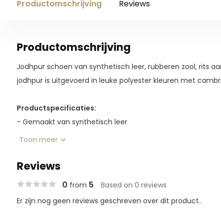
Productomschrijving
Reviews
Productomschrijving
Jodhpur schoen van synthetisch leer, rubberen zool, rits aa
jodhpur is uitgevoerd in leuke polyester kleuren met cambri
Productspecificaties:
- Gemaakt van synthetisch leer
- Rubber zool - Rits aan de voorzijde
Toon meer
- Kleuren pink (186) en lavender (538) zijn uitsluitend verk
Reviews
0
5
from
Based on 0 reviews
Er zijn nog geen reviews geschreven over dit product..