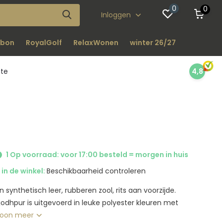
0
0
Inloggen
bon
RoyalGolf
RelaxWonen
winter 26/27
nte
4,8
1 Op voorraad: voor 17:00 besteld = morgen in huis
in de winkel:
Beschikbaarheid controleren
synthetisch leer, rubberen zool, rits aan voorzijde.
odhpur is uitgevoerd in leuke polyester kleuren met
oon meer