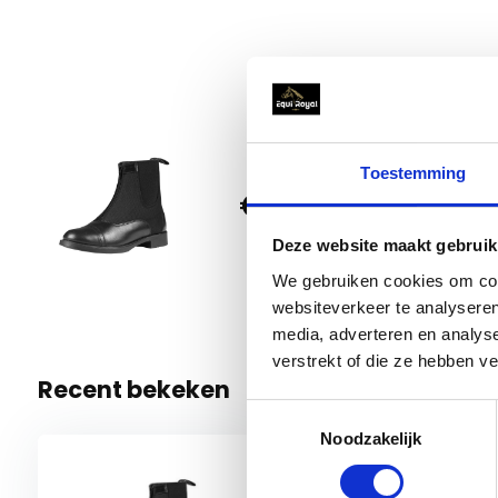
Horka 
Toestemming
€ 54,95
30
1 Op voo
Deze website maakt gebruik
We gebruiken cookies om cont
websiteverkeer te analyseren
media, adverteren en analys
verstrekt of die ze hebben v
Recent bekeken
Toestemmingsselectie
Noodzakelijk