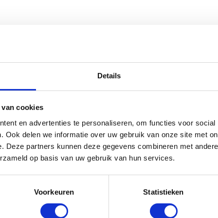
Jodhpur King - Zwart
Details
rraad: voor 17:00 besteld = morgen in huis
 van cookies
ent en advertenties te personaliseren, om functies voor social
. Ook delen we informatie over uw gebruik van onze site met on
e. Deze partners kunnen deze gegevens combineren met andere i
erzameld op basis van uw gebruik van hun services.
Voorkeuren
Statistieken