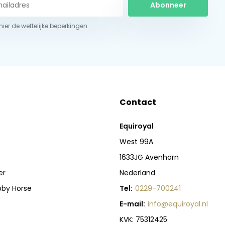
Abonneer
 hier de wettelijke beperkingen
Contact
Equiroyal
West 99A
1633JG Avenhorn
er
Nederland
bby Horse
Tel:
0229-700241
E-mail:
info@equiroyal.nl
KVK: 75312425