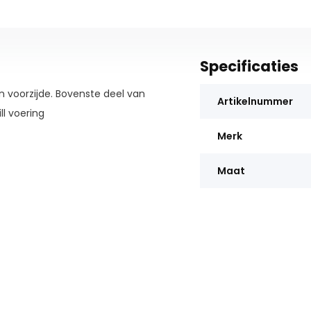
Specificaties
n voorzijde. Bovenste deel van
Artikelnummer
ll voering
Merk
Maat
rijgbaar in de maten 30 t/m 38