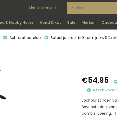
Klantenservice
ed & Hobby Horse
Hond & Kat
Sale
Merken
Cadeau
Achteraf betalen
Betaal je order in 3 termijnen, 0% re
k
€54,95
Beschikbaar 
Jodhpur schoen van 
Bovenste deel van j
cambrill voering...
T