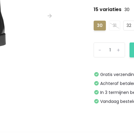
15 variaties
30
30
31
32
-
+
Gratis verzendi
Achteraf betal
In 3 termijnen 
Vandaag bestel