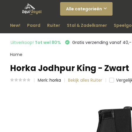
Alle categorieën
New!
Paard
Ruiter
Stal & Zadelkamer
Speelgo
Uitverkoop!
Tot wel 80%
Gratis verzending vanaf 40,-
Home
Horka Jodhpur King - Zwart
Merk:
horka
Bekijk alles Ruiter
Vergelij