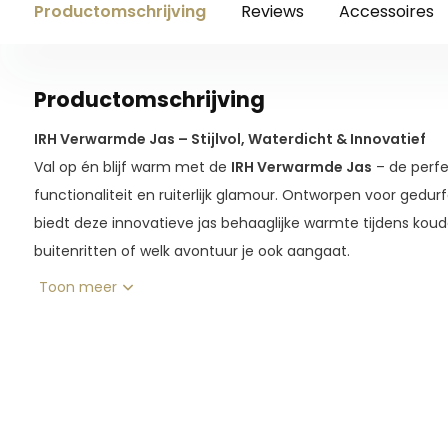
Productomschrijving
Reviews
Accessoires
Productomschrijving
IRH Verwarmde Jas – Stijlvol, Waterdicht & Innovatief
Val op én blijf warm met de
IRH Verwarmde Jas
– de perf
functionaliteit en ruiterlijk glamour. Ontworpen voor gedurfd
biedt deze innovatieve jas behaaglijke warmte tijdens koud
buitenritten of welk avontuur je ook aangaat.
Dankzij de
geavanceerde Heat Tech-technologie
wordt w
Toon meer
voorzijde, achterzijde en kraag
van de jas – met één dru
instelbare warmtestanden
pas je de temperatuur moeite
comfort.
De jas is gemaakt van
hoogwaardig, kreukvrij, waterdich
dat je beschermt tegen weer en wind, terwijl de
antistatis
draagcomfort. De
praktische ritszakken
en de
volledig 