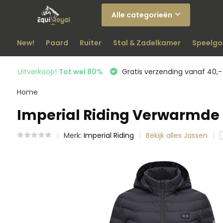
Alle categorieën
New!
Paard
Ruiter
Stal & Zadelkamer
Speelgo
Uitverkoop!
Tot wel 80%
Gratis verzending vanaf 40,-
Home
Imperial Riding Verwarmde 
Merk:
Imperial Riding
Bekijk alles Jassen