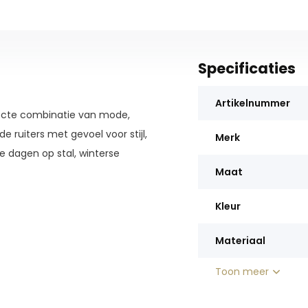
Specificaties
Artikelnummer
ecte combinatie van mode,
e ruiters met gevoel voor stijl,
Merk
e dagen op stal, winterse
Maat
armte verspreid over de
Kleur
k op de knop. Met
drie
loos aan naar jouw ideale
Materiaal
t en windbestendig materiaal
Toon meer
che afwerking
zorgt voor extra
gevoerde binnenkant
geven de