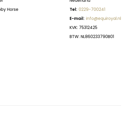
er
Nederland
bby Horse
Tel:
0229-700241
E-mail:
info@equiroyal.nl
KVK: 75312425
BTW: NL860233790B01