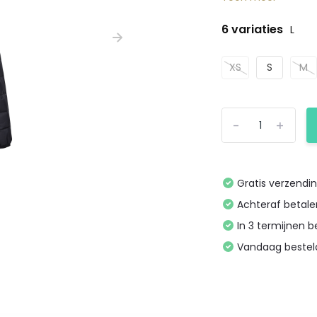
6 variaties
L
XS
S
M
-
+
Gratis verzendi
Achteraf betal
In 3 termijnen 
Vandaag bestel