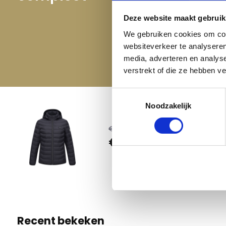
broek – Zwart
Bodywarmer Kids – Zwart
Deze website maakt gebruik
€ 89,95
€ 89,95
19,95
We gebruiken cookies om cont
websiteverkeer te analyseren
media, adverteren en analys
verstrekt of die ze hebben v
Toestemmingsselectie
Noodzakelijk
Imperi
€ 119,95
€ 89,95
L
2 Op voo
Recent bekeken