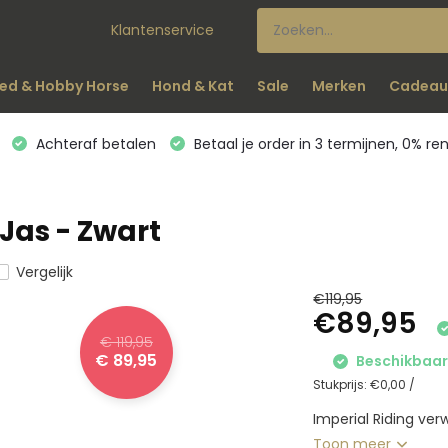
Klantenservice
ed & Hobby Horse
Hond & Kat
Sale
Merken
Cadeau
Achteraf betalen
Betaal je order in 3 termijnen, 0% re
Jas - Zwart
Vergelijk
€119,95
€89,95
€ 119,95
€ 89,95
Beschikbaar 
Stukprijs:
€0,00
/
Imperial Riding ver
Toon meer