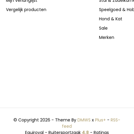
Mijn verlanglijst
Stal & Zadelkam
Vergelijk producten
Speelgoed & Ho
Hond & Kat
Sale
Merken
© Copyright 2026 - Theme By
DMWS
x
Plus+
-
RSS-
feed
Equiroyal - Ruitersportzaak
4,8
- Ratings