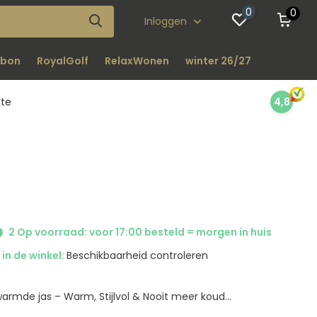
0
0
Inloggen
bon
RoyalGolf
RelaxWonen
winter 26/27
nte
4,8
2 Op voorraad: voor 17:00 besteld = morgen in huis
in de winkel:
Beschikbaarheid controleren
warmde jas – Warm, Stijlvol & Nooit meer koud...