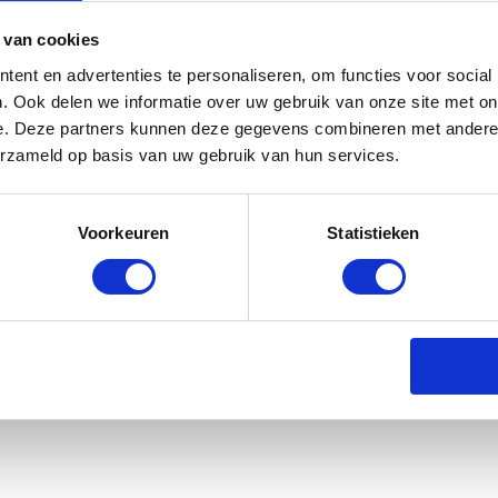
Bodywarmer - Zwart
Vest - Zwart
 van cookies
€ 69,95
€ 89,95
€ 89,95
ent en advertenties te personaliseren, om functies voor social
. Ook delen we informatie over uw gebruik van onze site met on
e. Deze partners kunnen deze gegevens combineren met andere i
erzameld op basis van uw gebruik van hun services.
Voorkeuren
Statistieken
al Riding Verwarmde Jas - Zwart
rraad: voor 17:00 besteld = morgen in huis