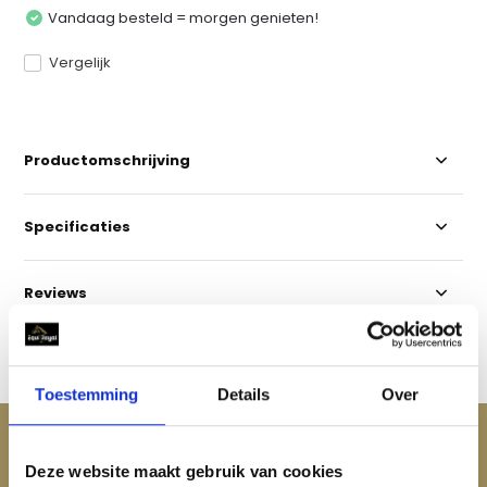
Vandaag besteld = morgen genieten!
Vergelijk
Productomschrijving
Specificaties
Reviews
Delen
Toestemming
Details
Over
ACCESSOIRES
Maak je aankoop compleet
Deze website maakt gebruik van cookies