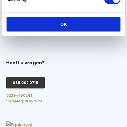
Imperial Riding
Verwarmd Vest -
Zwart
OK
€ 89,95
Heeft u vragen?
085 002 0715
0229-700241
info@equiroyal.nl