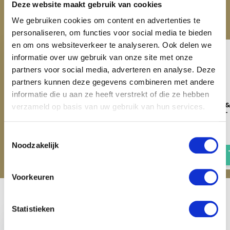
ACCESSOIRES
Deze website maakt gebruik van cookies
Maak je aankoop compleet
We gebruiken cookies om content en advertenties te
personaliseren, om functies voor social media te bieden
en om ons websiteverkeer te analyseren. Ook delen we
informatie over uw gebruik van onze site met onze
partners voor social media, adverteren en analyse. Deze
partners kunnen deze gegevens combineren met andere
informatie die u aan ze heeft verstrekt of die ze hebben
Imperial Riding Hoof pick IRH
Imperial Riding Mane&
verzameld op basis van uw gebruik van hun services.
- Light Olive Metallic
Brush IRHBoomerang - 
Olive Metallic
€ 1,95
Toestemmingsselectie
€ 7,95
Noodzakelijk
Voorkeuren
Recent bekeken
Statistieken