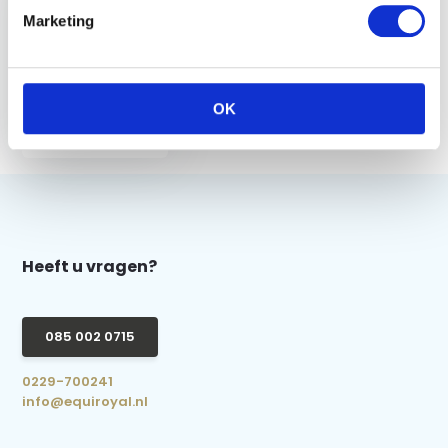
Marketing
Imperial Riding Soft
brush IRH - Light
OK
Olive Metallic
€ 19,95
Heeft u vragen?
085 002 0715
0229-700241
info@equiroyal.nl