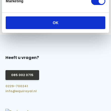
Marketing
Imperial Riding
Dandy Brush Hard 2
Colors IRH - Bronze
Metallic
OK
€ 6,95
Heeft u vragen?
085 002 0715
0229-700241
info@equiroyal.nl