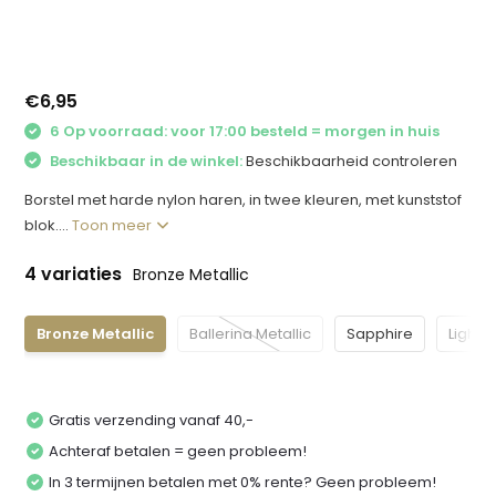
€6,95
6 Op voorraad: voor 17:00 besteld = morgen in huis
Beschikbaar in de winkel:
Beschikbaarheid controleren
Borstel met harde nylon haren, in twee kleuren, met kunststof
blok....
Toon meer
4 variaties
Bronze Metallic
Bronze Metallic
Ballerina Metallic
Sapphire
Light O
Gratis verzending vanaf 40,-
Achteraf betalen = geen probleem!
In 3 termijnen betalen met 0% rente? Geen probleem!