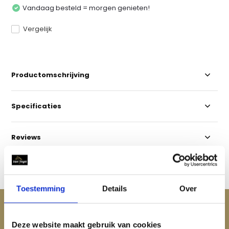
Vandaag besteld = morgen genieten!
Vergelijk
Productomschrijving
Specificaties
Reviews
Delen
Toestemming
Details
Over
ACCESSOIRES
Maak je aankoop compleet
Deze website maakt gebruik van cookies