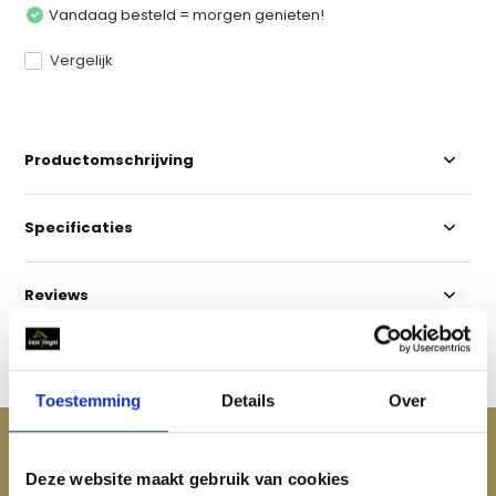
Vandaag besteld = morgen genieten!
Vergelijk
Productomschrijving
Specificaties
Reviews
Delen
Toestemming
Details
Over
ACCESSOIRES
Maak je aankoop compleet
Deze website maakt gebruik van cookies