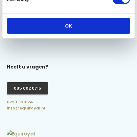
Imperial Riding
Bokriempje - Zwart
€ 6,95
OK
Heeft u vragen?
085 002 0715
0229-700241
info@equiroyal.nl