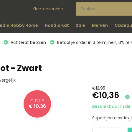
Klantenservice
ed & Hobby Horse
Hond & Kat
Sale
Merken
Cadeau
Achteraf betalen
Betaal je order in 3 termijnen, 0% re
ot - Zwart
Vergelijk
€12,95
€10,36
€ 12,95
€ 10,36
Beschikbaar in de 
Superfijne elastiek