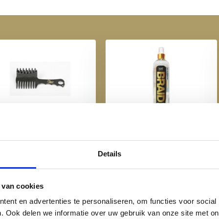
Harry's Horse Braid
NAF Braid it up Spray - 500
Assistant
ml
€ 5,95
€ 16,95
Details
 van cookies
ent en advertenties te personaliseren, om functies voor social
. Ook delen we informatie over uw gebruik van onze site met on