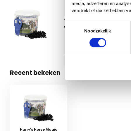
media, adverteren en analys
verstrekt of die ze hebben v
Harry'
€ 12,95
Toestemmingsselectie
€ 10,36
Zwart
Noodzakelijk
2 Op voo
Recent bekeken
Harry's Horse Magic