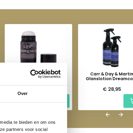
QHP Invlecht Wax Stick
Carr & Day & Marti
Glanslotion Dreamc
€ 8,95
€ 28,95
Over
 media te bieden en om ons
ze partners voor social