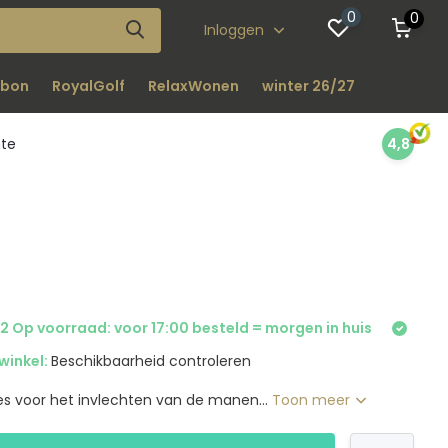
0
0
Inloggen
bon
RoyalGolf
RelaxWonen
winter 26/27
nte
4,8
2 Op voorraad: voor 17:00 besteld = morgen in huis
winkel:
Beschikbaarheid controleren
jes voor het invlechten van de manen...
Toon meer