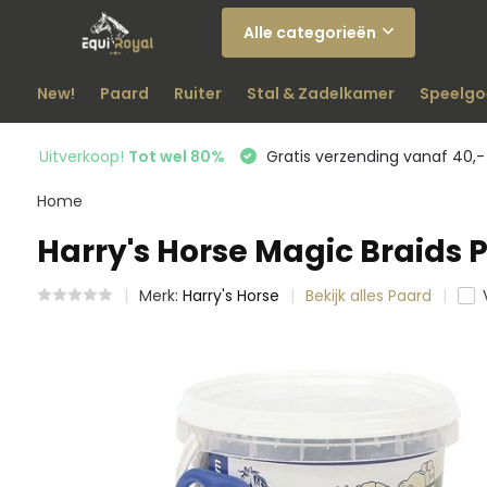
Alle categorieën
New!
Paard
Ruiter
Stal & Zadelkamer
Speelgo
Uitverkoop!
Tot wel 80%
Gratis verzending vanaf 40,-
Home
Harry's Horse Magic Braids P
Merk:
Harry's Horse
Bekijk alles Paard