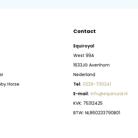
Contact
Equiroyal
West 99A
1633JG Avenhorn
er
Nederland
bby Horse
Tel:
0229-700241
E-mail:
info@equiroyal.nl
KVK: 75312425
BTW: NL860233790B01