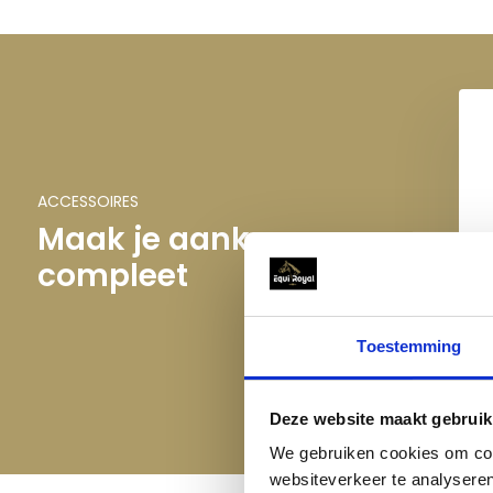
ACCESSOIRES
Maak je aankoop
compleet
 & Day & Martin
QHP Ontknotter
otion Dreamcoat
€ 3,95
€ 28,95
Toestemming
Deze website maakt gebruik
We gebruiken cookies om cont
websiteverkeer te analyseren