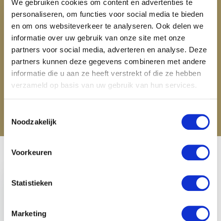
We gebruiken cookies om content en advertenties te
personaliseren, om functies voor social media te bieden
en om ons websiteverkeer te analyseren. Ook delen we
informatie over uw gebruik van onze site met onze
partners voor social media, adverteren en analyse. Deze
partners kunnen deze gegevens combineren met andere
QHP Knotband Twinkle -
Zwart
informatie die u aan ze heeft verstrekt of die ze hebben
verzameld op basis van uw gebruik van hun services.
€ 7,96
€ 9,95
Toestemmingsselectie
Noodzakelijk
Voorkeuren
Recent bekeken
Statistieken
Marketing