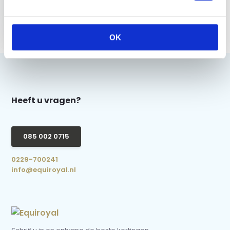
Horka Haar Donut -
Zwart
€ 2,95
OK
Heeft u vragen?
085 002 0715
0229-700241
info@equiroyal.nl