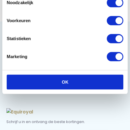
Noodzakelijk
Golf trolleys
€ 16,99
Voorkeuren
Statistieken
Heeft u vragen?
Marketing
085 002 0715
0229-700241
OK
info@equiroyal.nl
Schrijf u in en ontvang de beste kortingen.