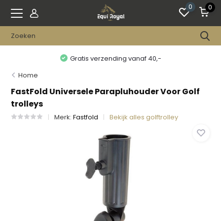
0
0
Gratis verzending vanaf 40,-
Home
FastFold Universele Parapluhouder Voor Golf
trolleys
Merk:
Fastfold
Bekijk alles golftrolley