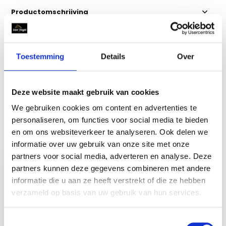
Productomschrijving
Specificaties
Toestemming
Details
Over
Reviews
Deze website maakt gebruik van cookies
Delen
We gebruiken cookies om content en advertenties te
personaliseren, om functies voor social media te bieden
en om ons websiteverkeer te analyseren. Ook delen we
informatie over uw gebruik van onze site met onze
Recent bekeken
partners voor social media, adverteren en analyse. Deze
partners kunnen deze gegevens combineren met andere
informatie die u aan ze heeft verstrekt of die ze hebben
verzameld op basis van uw gebruik van hun services.
FastFold Universele
Toestemmingsselectie
Parapluhouder Voor