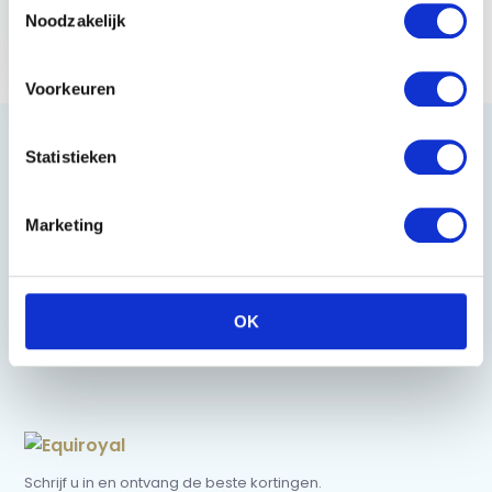
Incl.
Noodzakelijk
Terugkeersysteem -
30x237 cm
€ 49,95
Voorkeuren
Statistieken
Heeft u vragen?
Marketing
085 002 0715
OK
0229-700241
info@equiroyal.nl
Schrijf u in en ontvang de beste kortingen.