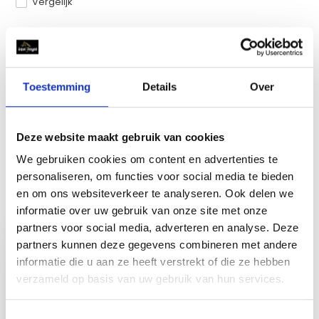
Vergelijk
Productomschrijving
Toestemming
Details
Over
Reviews
Deze website maakt gebruik van cookies
Delen
We gebruiken cookies om content en advertenties te
personaliseren, om functies voor social media te bieden
en om ons websiteverkeer te analyseren. Ook delen we
Recent bekeken
informatie over uw gebruik van onze site met onze
partners voor social media, adverteren en analyse. Deze
partners kunnen deze gegevens combineren met andere
informatie die u aan ze heeft verstrekt of die ze hebben
verzameld op basis van uw gebruik van hun services.
Golf Putting Mat -
Toestemmingsselectie