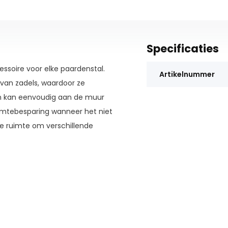
Specificaties
ssoire voor elke paardenstal.
Artikelnummer
 van zadels, waardoor ze
teun kan eenvoudig aan de muur
uimtebesparing wanneer het niet
de ruimte om verschillende
 functionele zadelsteun om het
rusting georganiseerd te