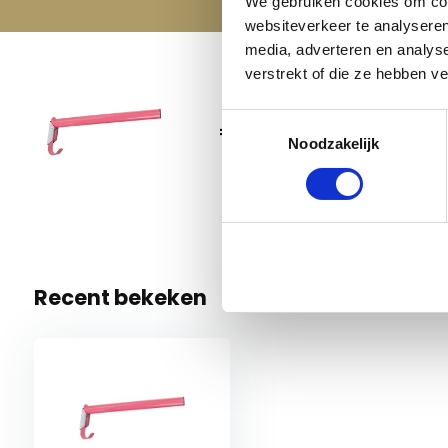
We gebruiken cookies om cont
websiteverkeer te analyseren
media, adverteren en analys
verstrekt of die ze hebben v
Zadels
Toestemmingsselectie
€ 12,95
Roze
Noodzakelijk
1 Op voo
Recent bekeken