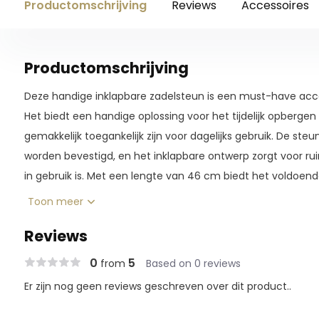
Productomschrijving
Reviews
Accessoires
Productomschrijving
Deze handige inklapbare zadelsteun is een must-have acce
Het biedt een handige oplossing voor het tijdelijk opbergen
gemakkelijk toegankelijk zijn voor dagelijks gebruik. De s
worden bevestigd, en het inklapbare ontwerp zorgt voor r
in gebruik is. Met een lengte van 46 cm biedt het voldoen
soorten zadels veilig op te hangen. Maak gebruik van deze
Toon meer
opbergen van je zadel te vereenvoudigen en je paardenuit
Reviews
houden.
0
5
from
Based on 0 reviews
Er zijn nog geen reviews geschreven over dit product..