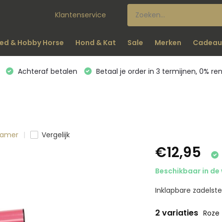
Klantenservice
ed & Hobby Horse
Hond & Kat
Sale
Merken
Cadeau
Achteraf betalen
Betaal je order in 3 termijnen, 0% re
lkamer
Vergelijk
€12,95
Beschikbaar in de 
Inklapbare zadelste
2 variaties
Roze