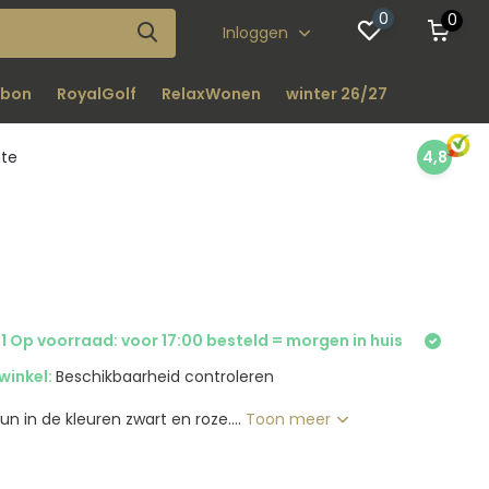
0
0
Inloggen
bon
RoyalGolf
RelaxWonen
winter 26/27
nte
4,8
1 Op voorraad: voor 17:00 besteld = morgen in huis
winkel:
Beschikbaarheid controleren
un in de kleuren zwart en roze....
Toon meer