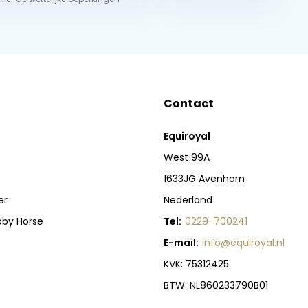
Contact
Equiroyal
West 99A
1633JG Avenhorn
er
Nederland
bby Horse
Tel:
0229-700241
E-mail:
info@equiroyal.nl
KVK: 75312425
BTW: NL860233790B01