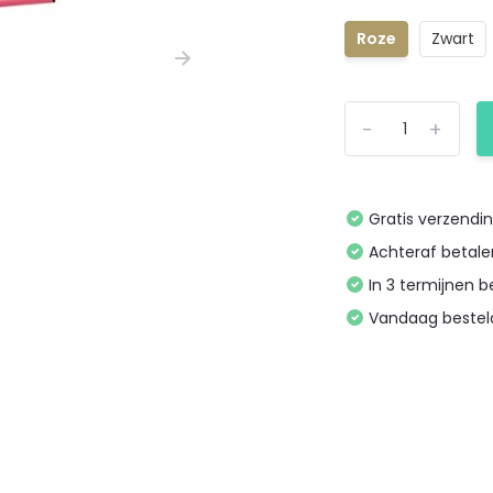
Roze
Zwart
-
+
Gratis verzendi
Achteraf betal
In 3 termijnen 
Vandaag bestel