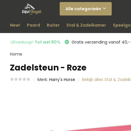
Alle categorieën
New!
Paard
Ruiter
Stal & Zadelkamer
Speelgo
Uitverkoop!
Tot wel 80%
Gratis verzending vanaf 40,-
Home
Zadelsteun - Roze
Merk:
Harry's Horse
Bekijk alles Stal & Zade