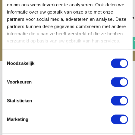
en om ons websiteverkeer te analyseren. Ook delen we
informatie over uw gebruik van onze site met onze
Imperial Riding Slowfeeder
Slowfeeder Take It Ea
partners voor social media, adverteren en analyse. Deze
Take It Easy - Royal Blue
Applegreen
partners kunnen deze gegevens combineren met andere
€ 59,95
€ 59,95
informatie die u aan ze heeft verstrekt of die ze hebben
verzameld op basis van uw gebruik van hun services.
Toestemmingsselectie
Noodzakelijk
Recent bekeken
Voorkeuren
Statistieken
Imperial Riding Voer
Marketing
& Speelbal - Royal
Blue
€ 16,95