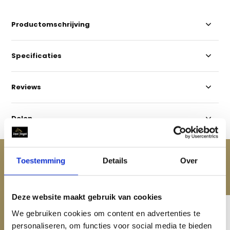
Productomschrijving
Specificaties
Reviews
Delen
ACCESSOIRES
Toestemming
Details
Over
Maak je aankoop compleet
Deze website maakt gebruik van cookies
We gebruiken cookies om content en advertenties te
personaliseren, om functies voor social media te bieden