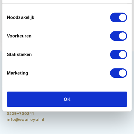
Toestemmingsselectie
Noodzakelijk
QHP Trailerlijn - Navy
€ 12,95
Voorkeuren
Statistieken
Marketing
Heeft u vragen?
OK
085 002 0715
0229-700241
info@equiroyal.nl