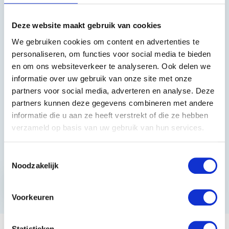
Heeft u vragen?
Deze website maakt gebruik van cookies
We gebruiken cookies om content en advertenties te
085 002 0715
personaliseren, om functies voor social media te bieden
en om ons websiteverkeer te analyseren. Ook delen we
0229-700241
informatie over uw gebruik van onze site met onze
info@equiroyal.nl
partners voor social media, adverteren en analyse. Deze
partners kunnen deze gegevens combineren met andere
informatie die u aan ze heeft verstrekt of die ze hebben
verzameld op basis van uw gebruik van hun services.
Schrijf u in en ontvang de beste kortingen.
Toestemmingsselectie
Noodzakelijk
Abonneer
* Lees hier de wettelijke beperkingen
Voorkeuren
Statistieken