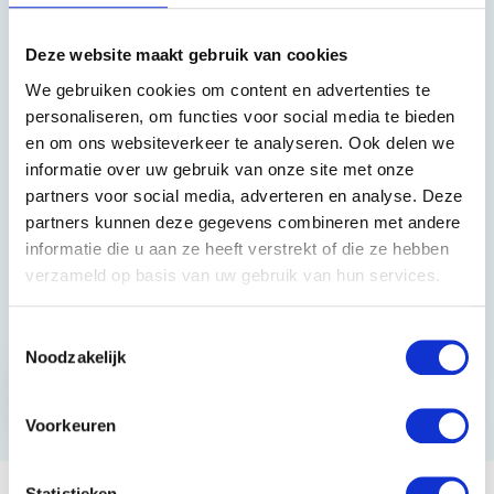
Heeft u vragen?
Deze website maakt gebruik van cookies
We gebruiken cookies om content en advertenties te
085 002 0715
personaliseren, om functies voor social media te bieden
en om ons websiteverkeer te analyseren. Ook delen we
0229-700241
informatie over uw gebruik van onze site met onze
info@equiroyal.nl
partners voor social media, adverteren en analyse. Deze
partners kunnen deze gegevens combineren met andere
informatie die u aan ze heeft verstrekt of die ze hebben
verzameld op basis van uw gebruik van hun services.
Schrijf u in en ontvang de beste kortingen.
Toestemmingsselectie
Noodzakelijk
Abonneer
* Lees hier de wettelijke beperkingen
Voorkeuren
Statistieken