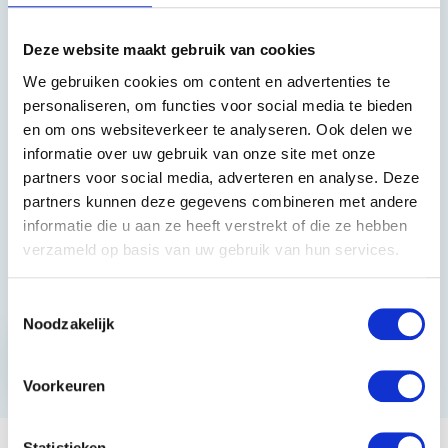
Heeft u vragen?
Deze website maakt gebruik van cookies
We gebruiken cookies om content en advertenties te
085 002 0715
personaliseren, om functies voor social media te bieden
en om ons websiteverkeer te analyseren. Ook delen we
0229-700241
informatie over uw gebruik van onze site met onze
info@equiroyal.nl
partners voor social media, adverteren en analyse. Deze
partners kunnen deze gegevens combineren met andere
informatie die u aan ze heeft verstrekt of die ze hebben
verzameld op basis van uw gebruik van hun services.
Schrijf u in en ontvang de beste kortingen.
Toestemmingsselectie
Noodzakelijk
Abonneer
* Lees hier de wettelijke beperkingen
Voorkeuren
Statistieken