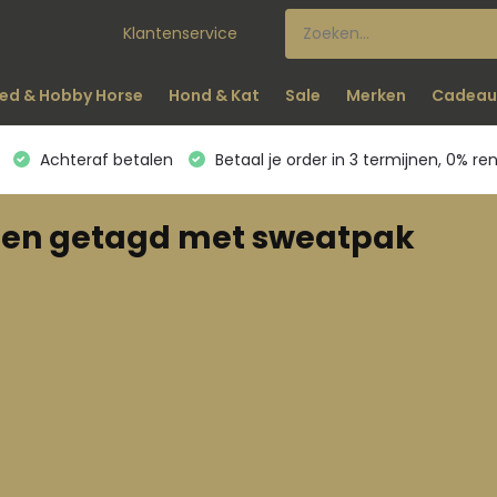
Klantenservice
ed & Hobby Horse
Hond & Kat
Sale
Merken
Cadeau
Achteraf betalen
Betaal je order in 3 termijnen, 0% re
ten getagd met sweatpak