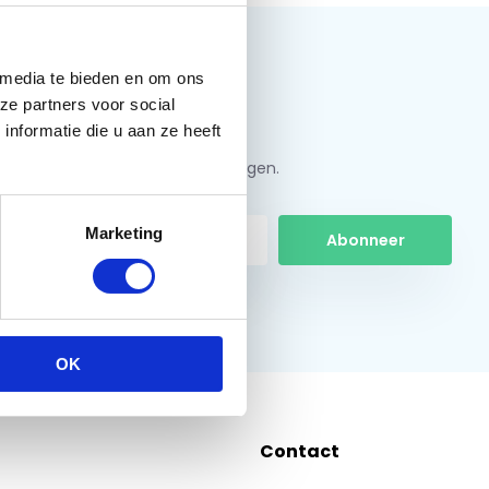
 media te bieden en om ons
ze partners voor social
nformatie die u aan ze heeft
jf u in en ontvang de beste kortingen.
Marketing
Abonneer
 hier de wettelijke beperkingen
OK
Contact