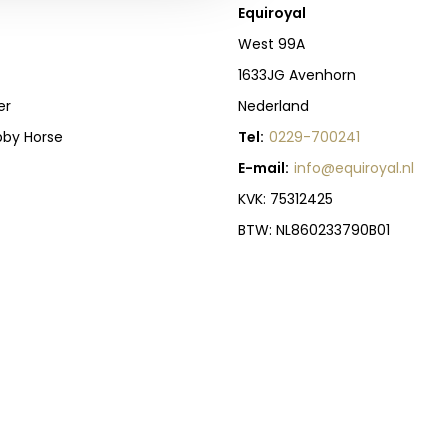
Equiroyal
West 99A
1633JG Avenhorn
er
Nederland
bby Horse
Tel:
0229-700241
E-mail:
info@equiroyal.nl
KVK: 75312425
BTW: NL860233790B01