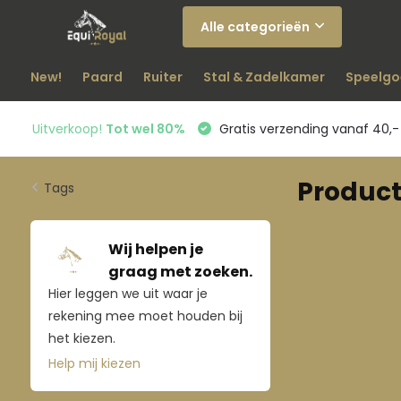
Alle categorieën
New!
Paard
Ruiter
Stal & Zadelkamer
Speelgo
Uitverkoop!
Tot wel 80%
Gratis verzending vanaf 40,-
Produc
Tags
Wij helpen je
graag met zoeken.
Hier leggen we uit waar je
rekening mee moet houden bij
het kiezen.
Help mij kiezen