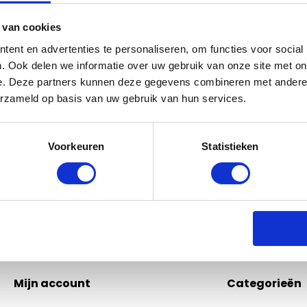
 van cookies
ent en advertenties te personaliseren, om functies voor social
Bel of mail ons!
. Ook delen we informatie over uw gebruik van onze site met on
e. Deze partners kunnen deze gegevens combineren met andere i
Binnen 24 uur antwoord op je vraag!
erzameld op basis van uw gebruik van hun services.
Schri
0229-700241
info@equiroyal.nl
Voorkeuren
Statistieken
* Lees
Mijn account
Categorieën