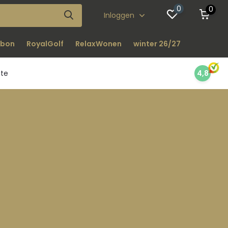
0
0
Inloggen
bon
RoyalGolf
RelaxWonen
winter 26/27
nte
4,8