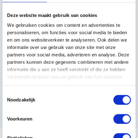
Heeft u vragen?
Deze website maakt gebruik van cookies
We gebruiken cookies om content en advertenties te
085 002 0715
personaliseren, om functies voor social media te bieden
en om ons websiteverkeer te analyseren. Ook delen we
0229-700241
informatie over uw gebruik van onze site met onze
info@equiroyal.nl
partners voor social media, adverteren en analyse. Deze
partners kunnen deze gegevens combineren met andere
informatie die u aan ze heeft verstrekt of die ze hebben
verzameld op basis van uw gebruik van hun services.
Schrijf u in en ontvang de beste kortingen.
Toestemmingsselectie
Noodzakelijk
Abonneer
* Lees hier de wettelijke beperkingen
Voorkeuren
Statistieken