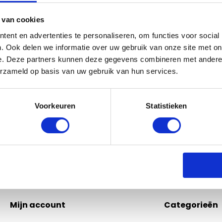
 van cookies
ent en advertenties te personaliseren, om functies voor social
Bel of mail ons!
. Ook delen we informatie over uw gebruik van onze site met on
e. Deze partners kunnen deze gegevens combineren met andere i
Binnen 24 uur antwoord op je vraag!
erzameld op basis van uw gebruik van hun services.
Schri
0229-700241
info@equiroyal.nl
Voorkeuren
Statistieken
* Lees
Mijn account
Categorieën