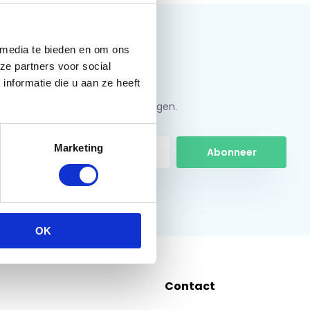
 media te bieden en om ons
ze partners voor social
nformatie die u aan ze heeft
jf u in en ontvang de beste kortingen.
Marketing
Abonneer
 hier de wettelijke beperkingen
OK
Contact