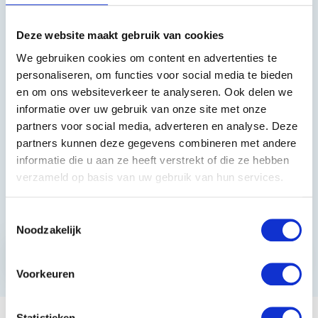
Heeft u vragen?
Deze website maakt gebruik van cookies
We gebruiken cookies om content en advertenties te
085 002 0715
personaliseren, om functies voor social media te bieden
en om ons websiteverkeer te analyseren. Ook delen we
0229-700241
informatie over uw gebruik van onze site met onze
info@equiroyal.nl
partners voor social media, adverteren en analyse. Deze
partners kunnen deze gegevens combineren met andere
informatie die u aan ze heeft verstrekt of die ze hebben
verzameld op basis van uw gebruik van hun services.
Schrijf u in en ontvang de beste kortingen.
Toestemmingsselectie
Noodzakelijk
Abonneer
* Lees hier de wettelijke beperkingen
Voorkeuren
Statistieken