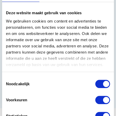
Heeft u vragen?
Deze website maakt gebruik van cookies
We gebruiken cookies om content en advertenties te
085 002 0715
personaliseren, om functies voor social media te bieden
en om ons websiteverkeer te analyseren. Ook delen we
0229-700241
informatie over uw gebruik van onze site met onze
info@equiroyal.nl
partners voor social media, adverteren en analyse. Deze
partners kunnen deze gegevens combineren met andere
informatie die u aan ze heeft verstrekt of die ze hebben
verzameld op basis van uw gebruik van hun services.
Schrijf u in en ontvang de beste kortingen.
Toestemmingsselectie
Noodzakelijk
Abonneer
* Lees hier de wettelijke beperkingen
Voorkeuren
Statistieken