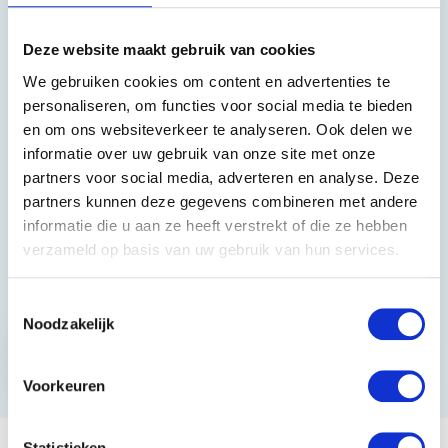
Heeft u vragen?
Deze website maakt gebruik van cookies
We gebruiken cookies om content en advertenties te
085 002 0715
personaliseren, om functies voor social media te bieden
en om ons websiteverkeer te analyseren. Ook delen we
0229-700241
informatie over uw gebruik van onze site met onze
info@equiroyal.nl
partners voor social media, adverteren en analyse. Deze
partners kunnen deze gegevens combineren met andere
informatie die u aan ze heeft verstrekt of die ze hebben
verzameld op basis van uw gebruik van hun services.
Schrijf u in en ontvang de beste kortingen.
Toestemmingsselectie
Noodzakelijk
Abonneer
* Lees hier de wettelijke beperkingen
Voorkeuren
Statistieken