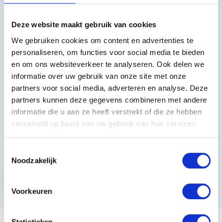
Heeft u vragen?
Deze website maakt gebruik van cookies
We gebruiken cookies om content en advertenties te
085 002 0715
personaliseren, om functies voor social media te bieden
en om ons websiteverkeer te analyseren. Ook delen we
0229-700241
informatie over uw gebruik van onze site met onze
info@equiroyal.nl
partners voor social media, adverteren en analyse. Deze
partners kunnen deze gegevens combineren met andere
informatie die u aan ze heeft verstrekt of die ze hebben
verzameld op basis van uw gebruik van hun services.
Schrijf u in en ontvang de beste kortingen.
Toestemmingsselectie
Noodzakelijk
Abonneer
* Lees hier de wettelijke beperkingen
Voorkeuren
Statistieken