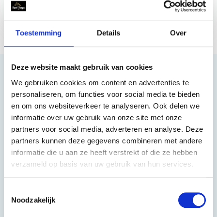
€ 55,95
Toestemming
Details
Over
Deze website maakt gebruik van cookies
We gebruiken cookies om content en advertenties te
personaliseren, om functies voor social media te bieden
Heeft u vragen?
en om ons websiteverkeer te analyseren. Ook delen we
informatie over uw gebruik van onze site met onze
partners voor social media, adverteren en analyse. Deze
085 002 0715
partners kunnen deze gegevens combineren met andere
informatie die u aan ze heeft verstrekt of die ze hebben
0229-700241
info@equiroyal.nl
verzameld op basis van uw gebruik van hun services.
Toestemmingsselectie
Noodzakelijk