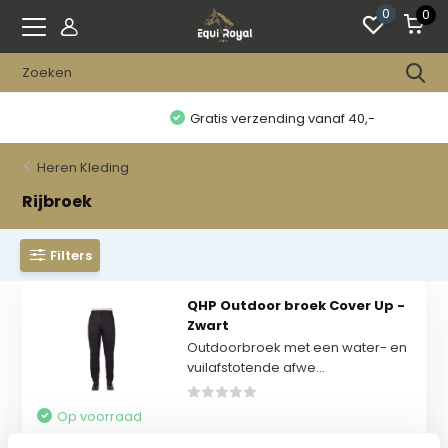
0
0
Gratis verzending vanaf 40,-
Heren Kleding
Rijbroek
Filters
QHP Outdoor broek Cover Up -
Zwart
Outdoorbroek met een water- en
vuilafstotende afwe...
Op voorraad