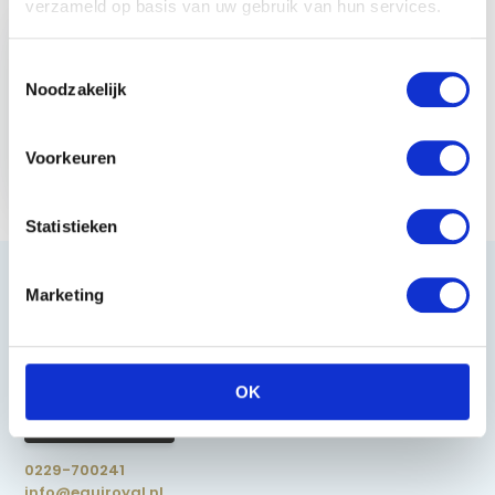
verzameld op basis van uw gebruik van hun services.
Toestemmingsselectie
Noodzakelijk
Horka Bodywarmer
Daphne - Mokka
Voorkeuren
€ 69,95
Statistieken
Marketing
Heeft u vragen?
OK
085 002 0715
0229-700241
info@equiroyal.nl