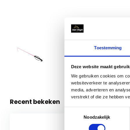
Red Ho
Toestemming
€ 3,95
Vivid Viola
6 Op voo
Deze website maakt gebruik
We gebruiken cookies om cont
websiteverkeer te analyseren
media, adverteren en analys
verstrekt of die ze hebben v
Recent bekeken
Toestemmingsselectie
Noodzakelijk