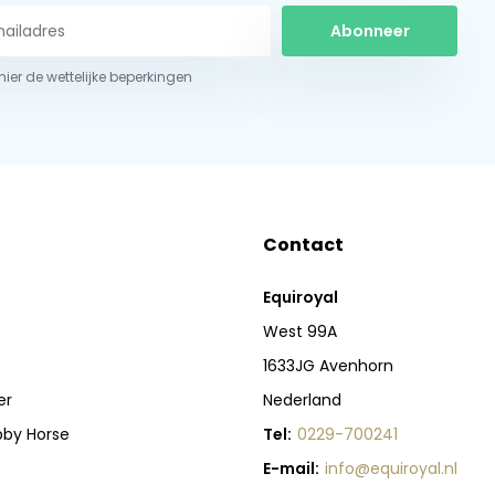
Abonneer
 hier de wettelijke beperkingen
Contact
Equiroyal
West 99A
1633JG Avenhorn
er
Nederland
bby Horse
Tel:
0229-700241
E-mail:
info@equiroyal.nl