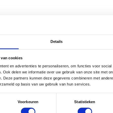
rse Rijzweep met Paardenhoofd - Zw
Details
rraad: voor 17:00 besteld = morgen in huis
 van cookies
ent en advertenties te personaliseren, om functies voor social
. Ook delen we informatie over uw gebruik van onze site met on
e. Deze partners kunnen deze gegevens combineren met andere i
erzameld op basis van uw gebruik van hun services.
Voorkeuren
Statistieken