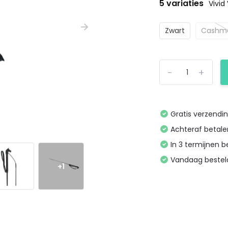
5 variaties
Vivid
Zwart
Cashme
-
+
Gratis verzendi
Achteraf betal
In 3 termijnen 
Vandaag bestel
+1