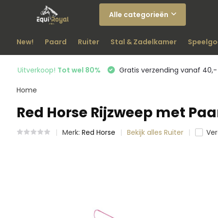
Alle categorieën
New!
Paard
Ruiter
Stal & Zadelkamer
Speelgo
Uitverkoop!
Tot wel 80%
Gratis verzending vanaf 40,-
Home
Red Horse Rijzweep met Paa
Merk:
Red Horse
Bekijk alles Ruiter
Ver