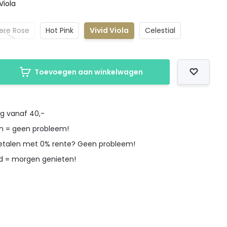
 Viola
re Rose
Hot Pink
Vivid Viola
Celestial
Toevoegen aan winkelwagen
ng vanaf 40,-
en = geen probleem!
betalen met 0% rente? Geen probleem!
d = morgen genieten!