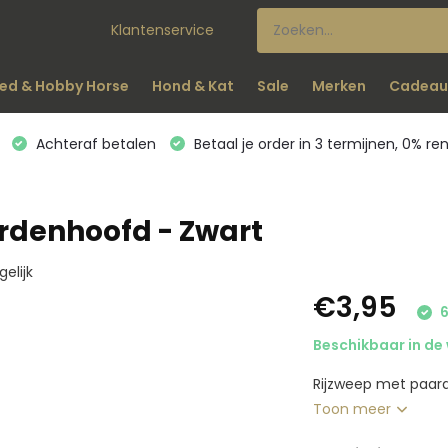
Klantenservice
ed & Hobby Horse
Hond & Kat
Sale
Merken
Cadeau
Achteraf betalen
Betaal je order in 3 termijnen, 0% re
rdenhoofd - Zwart
gelijk
€3,95
6
Beschikbaar in de 
Rijzweep met paard
Toon meer