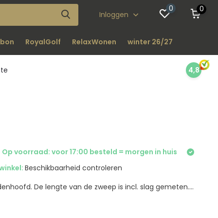
0
0
Inloggen
bon
RoyalGolf
RelaxWonen
winter 26/27
nte
4,8
 Op voorraad: voor 17:00 besteld = morgen in huis
winkel:
Beschikbaarheid controleren
enhoofd. De lengte van de zweep is incl. slag gemeten....